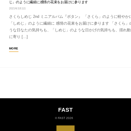
じ」のように繊細に感情の花束をお届けに参ります
2021年3月1日
さくらしめじ 2nd ミニアルバム『ボタン』 「さくら」のように軽やか
「しめじ」のように繊細に 感情の花束をお届けに参ります 「さくら」
うな日なたの気持ちも、「しめじ」のような日かげの気持ちも、揺れ動
に寄り […]
MORE
FAST
©
FAST
2026