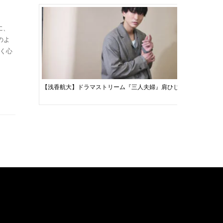
に、
のよ
く心
【浅香航大】ドラマストリーム『三人夫婦』肩ひじを張らずに柔ら
【瀬戸利樹