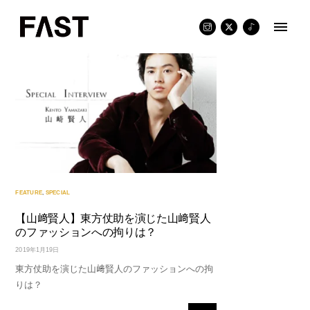
Skip
to
content
FEATURE
,
SPECIAL
【山﨑賢人】東方仗助を演じた山﨑賢人
のファッションへの拘りは？
2019年1月19日
東方仗助を演じた山﨑賢人のファッションへの拘
りは？