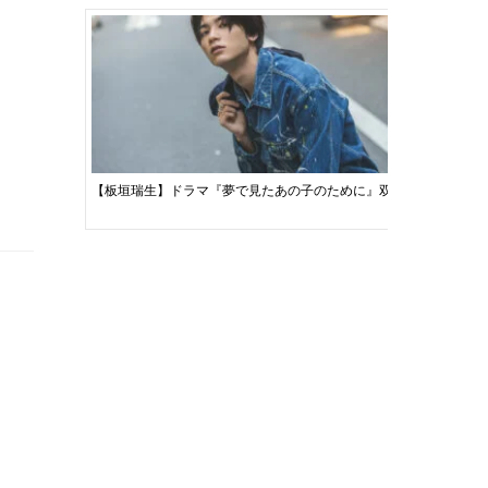
【板垣瑞生】ドラマ『夢で見たあの子のために』双子を演じ分ける“
Stage-