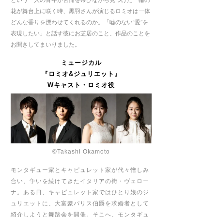
花が舞台上に咲く時、黒羽さんが演じるロミオは一体
どんな香りを漂わせてくれるのか。「嘘のない“愛”を
表現したい」と話す彼にお芝居のこと、作品のことを
お聞きしてまいりました。
ミュージカル
『ロミオ
&
ジュリエット』
W
キャスト・ロミオ役
©Takashi Okamoto
モンタギュー家とキャピュレット家が代々憎しみ
合い、争いを続けてきたイタリアの街・ヴェロー
ナ。ある日、キャピュレット家ではひとり娘のジ
ュリエットに、大富豪パリス伯爵を求婚者として
紹介しようと舞踏会を開催。そこへ、モンタギュ