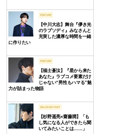
FEATURE
【中川大志】舞台『儚き光
のラプソディ』みなさんと
充実した濃厚な時間を一緒
に作りたい
FEATURE
【福士蒼汰】『星から来た
あなた』ラブコメ要素だけ
じゃない“男性もハマる”魅
力が詰まった物語
SALON DE FAST
【杉野遥亮×齋藤潤】「も
し気になる人ができたら聞
いてみたいことは……」