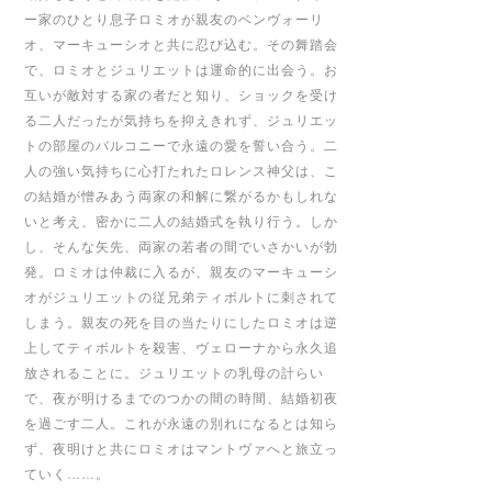
ー家のひとり息子ロミオが親友のベンヴォーリ
オ、マーキューシオと共に忍び込む。その舞踏会
で、ロミオとジュリエットは運命的に出会う。お
互いが敵対する家の者だと知り、ショックを受け
る二人だったが気持ちを抑えきれず、ジュリエッ
トの部屋のバルコニーで永遠の愛を誓い合う。二
人の強い気持ちに心打たれたロレンス神父は、こ
の結婚が憎みあう両家の和解に繋がるかもしれな
いと考え、密かに二人の結婚式を執り行う。しか
し、そんな矢先、両家の若者の間でいさかいが勃
発。ロミオは仲裁に入るが、親友のマーキューシ
オがジュリエットの従兄弟ティボルトに刺されて
しまう。親友の死を目の当たりにしたロミオは逆
上してティボルトを殺害、ヴェローナから永久追
放されることに。ジュリエットの乳母の計らい
で、夜が明けるまでのつかの間の時間、結婚初夜
を過ごす二人。これが永遠の別れになるとは知ら
ず、夜明けと共にロミオはマントヴァへと旅立っ
ていく……。