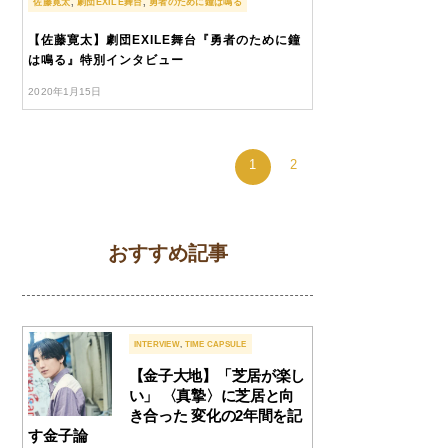
佐藤寛太
,
劇団EXILE舞台
,
勇者のために鐘は鳴る
【佐藤寛太】劇団EXILE舞台『勇者のために鐘
は鳴る』特別インタビュー
2020年1月15日
1
2
おすすめ記事
INTERVIEW
,
TIME CAPSULE
【金子大地】「芝居が楽し
い」 〈真摯〉に芝居と向
き合った 変化の2年間を記
す金子論