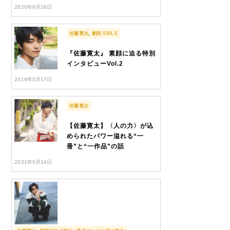
2020年8月28日
佐藤寛太
,
劇団 EXILE
『佐藤寛太』 素顔に迫る特別
インタビューVol.2
2019年5月17日
佐藤寛太
【佐藤寛太】〈人の力〉が込
められたパワー溢れる“一
冊”と“一作品”の話
2021年5月24日