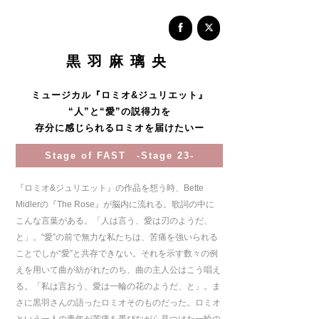
黒羽麻璃央
ミュージカル『ロミオ
&
ジュリエット』
“人”と“愛”の説得力を
存分に感じられるロミオを届けたいー
Stage of FAST -Stage 23-
『ロミオ
&
ジュリエット』の作品を想う時、
Bette
Midler
の『
The Rose
』が脳内に流れる。歌詞の中に
こんな言葉がある。「人は言う、愛は刃のようだ、
と」。“愛”の前で無力な私たちは、苦痛を強いられる
ことでしか“愛”と共存できない。それを示す数々の例
えを用いて曲が紡がれたのち、曲の主人公はこう唱え
る。「私は言おう、愛は一輪の花のようだ、と」。ま
さに黒羽さんの語ったロミオそのものだった。ロミオ
という一人の青年が苦痛を帯びながら見つけた一輪の