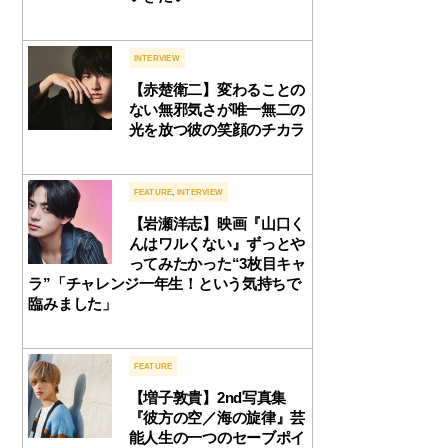
INTERVIEW
【赤楚衛二】変わることの
ない無邪気さが唯一無二の
光を放つ彼の笑顔のチカラ
FEATURE
,
INTERVIEW
【岩瀬洋志】映画『山口く
んはワルくない』ずっとや
ってみたかった“3枚目キャ
ラ”「チャレンジ一年生！という気持ちで
臨みました」
FEATURE
【増子敦貴】2nd写真集
『彼方の空／海の旋律』芸
能人生の一つのセーブポイ