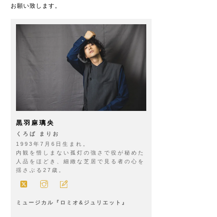
お願い致します。
黒羽麻璃央
くろば まりお
1993年
7
月
6
日生まれ。
内観を惜しまない孤灯の強さで役が秘めた
人品をほどき、細緻な芝居で見る者の心を
揺さぶる
27
歳。
ミュージカル『ロミオ
&
ジュリエット』