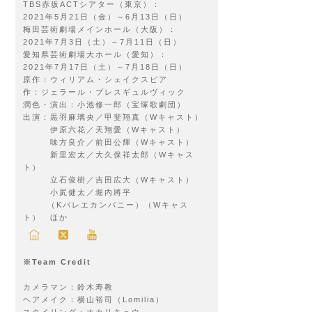
TBS赤坂
ACT
シアター（東京）：
2021
年
5
月
21
日（金）～
6
月
13
日（日）
梅田芸術劇場メインホール（大阪）：
2021
年
7
月
3
日（土）～
7
月
11
日（日）
愛知県芸術劇場大ホール（愛知）：
2021
年
7
月
17
日（土）～
7
月
18
日（日）
原作：ウィリアム・シェイクスピア
作：ジェラール・プレスギュルヴィック
潤色・演出：小池修一郎（宝塚歌劇団）
出演：黒羽麻璃央／甲斐翔真（
W
キャスト）
伊原六花／天翔愛（
W
キャスト）
味方良介／前田公輝（
W
キャスト）
新里宏太／大久保祥太郎（
W
キャス
ト）
立石俊樹／吉田広大（
W
キャスト）
小㞍健太／堀内將平
（
K
バレエカンパニー）（
W
キャス
ト） ほか
※Team Credit
カメラマン：鈴木寿教
ヘアメイク：横山裕司（
Lomilia
）
スタイリング：ホカリキュウ