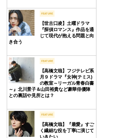
FEATURE
【世古口凌】土曜ドラマ
『探偵ロマンス』作品を通
じて現代が抱える問題と向
き合う
FEATURE
【高橋文哉】フジテレビ系
月９ドラマ『女神(テミス)
の教室～リーガル青春白書
～』北川景子＆山田裕貴など豪華俳優陣
との裏話や見所とは？
FEATURE
【高橋文哉】『最愛』すご
く繊細な役を丁寧に演じて
いきたい