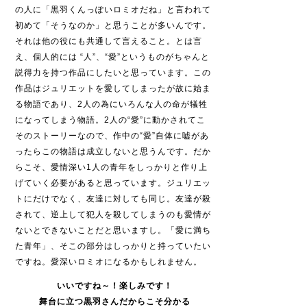
の人に「黒羽くんっぽいロミオだね」と言われて
初めて「そうなのか」と思うことが多いんです。
それは他の役にも共通して言えること。とは言
え、個人的には “人”、“愛”というものがちゃんと
説得力を持つ作品にしたいと思っています。この
作品はジュリエットを愛してしまったが故に始ま
る物語であり、2人の為にいろんな人の命が犠牲
になってしまう物語。2人の“愛”に動かされてこ
そのストーリーなので、作中の“愛”自体に嘘があ
ったらこの物語は成立しないと思うんです。だか
らこそ、愛情深い1人の青年をしっかりと作り上
げていく必要があると思っています。ジュリエッ
トにだけでなく、友達に対しても同じ。友達が殺
されて、逆上して犯人を殺してしまうのも愛情が
ないとできないことだと思いますし。「愛に満ち
た青年」、そこの部分はしっかりと持っていたい
ですね。愛深いロミオになるかもしれません。
いいですね～！楽しみです！
舞台に立つ黒羽さんだからこそ分かる