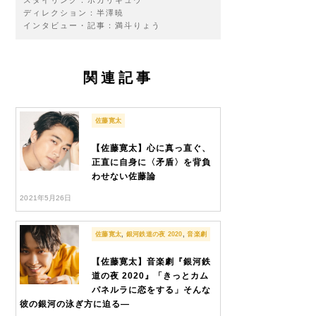
ディレクション：半澤暁
インタビュー・記事：満斗りょう
関連記事
佐藤寛太
【佐藤寛太】心に真っ直ぐ、
正直に自身に〈矛盾〉を背負
わせない佐藤論
2021年5月26日
佐藤寛太
,
銀河鉄道の夜 2020
,
音楽劇
【佐藤寛太】音楽劇『銀河鉄
道の夜 2020』「きっとカム
パネルラに恋をする」そんな
彼の銀河の泳ぎ方に迫る―