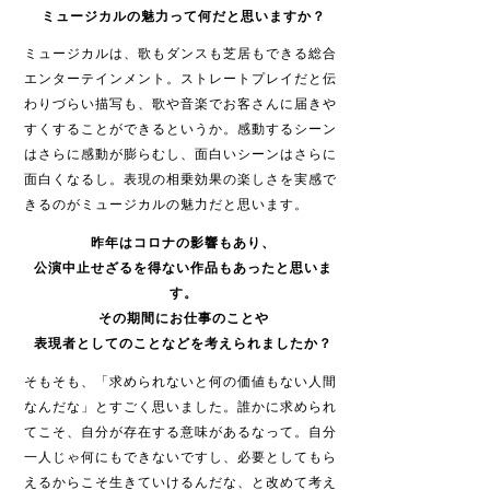
ミュージカルの魅力って
何だと思いますか？
ミュージカルは、歌もダンスも芝居もできる総合
エンターテインメント。ストレートプレイだと伝
わりづらい描写も、歌や音楽でお客さんに届きや
すくすることができるというか。感動するシーン
はさらに感動が膨らむし、面白いシーンはさらに
面白くなるし。表現の相乗効果の楽しさを実感で
きるのがミュージカルの魅力だと思います。
昨年はコロナの影響もあり、
公演中止せざるを得ない作品もあったと思いま
す。
その期間にお仕事のことや
表現者としてのことなどを考えられましたか？
そもそも、「求められないと何の価値もない人間
なんだな」とすごく思いました。誰かに求められ
てこそ、自分が存在する意味があるなって。自分
一人じゃ何にもできないですし、必要としてもら
えるからこそ生きていけるんだな、と改めて考え