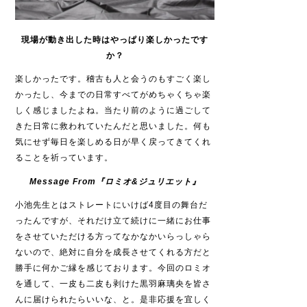
現場が動き出した時はやっぱり楽しかったです
か？
楽しかったです。稽古も人と会うのもすごく楽し
かったし、今までの日常すべてがめちゃくちゃ楽
しく感じましたよね。当たり前のように過ごして
きた日常に救われていたんだと思いました。何も
気にせず毎日を楽しめる日が早く戻ってきてくれ
ることを祈っています。
Message From
『ロミオ
&
ジュリエット』
小池先生とはストレートにいけば
4
度目の舞台だ
ったんですが、それだけ立て続けに一緒にお仕事
をさせていただける方ってなかなかいらっしゃら
ないので、絶対に自分を成長させてくれる方だと
勝手に何かご縁を感じております。今回のロミオ
を通して、一皮も二皮も剥けた黒羽麻璃央を皆さ
んに届けられたらいいな、と。是非応援を宜しく