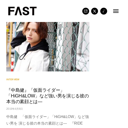
Skip
to
content
INTERVIEW
『中島健』「仮面ライダー」
「HiGH&LOW」など強い男を演じる彼の
本当の素顔とは―
2019年4月8日
中島健 「仮面ライダー」「HiGH&LOW」など強
い男を 演じる彼の本当の素顔とは― 『RIDE