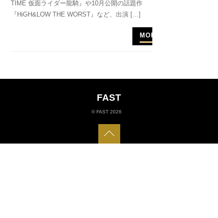
TIME 仮面ライダー龍騎』や10月公開の話題作
『HiGH&LOW THE WORST』など、出演 […]
MORE
FAST
©
FAST
2026
Back
to
top