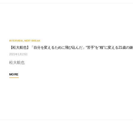
INTERVIEW
,
NEXT BREAK
【松大航也】「自分を変えるために飛び込んだ」“苦手”を“糧”に変える21歳の
2021年1月15日
松大航也
MORE