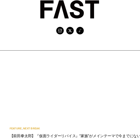
FEATURE
,
NEXT BREAK
【前田拳太郎】『仮面ライダーリバイス』“家族”がメインテーマで今までにない