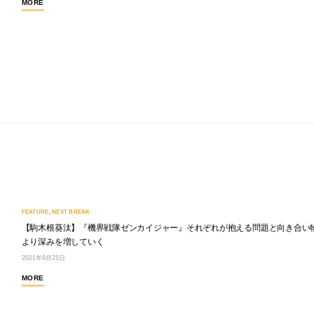
MORE
FEATURE
,
NEXT BREAK
【駒木根葵汰】『機界戦隊ゼンカイジャー』それぞれが抱える問題と向き合い
より深みを増していく
2021年9月21日
MORE