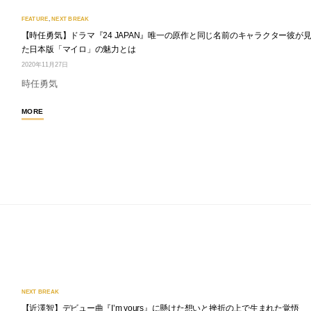
FEATURE
,
NEXT BREAK
【時任勇気】ドラマ『24 JAPAN』唯一の原作と同じ名前のキャラクター彼が
た日本版「マイロ」の魅力とは
2020年11月27日
時任勇気
MORE
NEXT BREAK
【近澤智】デビュー曲『I’m yours』に懸けた想いと挫折の上で生まれた覚悟