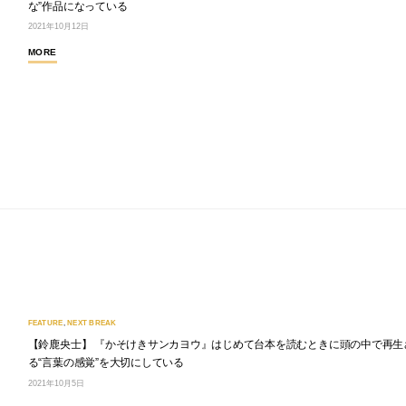
な”作品になっている
2021年10月12日
MORE
FEATURE
,
NEXT BREAK
【鈴鹿央士】 『かそけきサンカヨウ』はじめて台本を読むときに頭の中で再生
る“言葉の感覚”を大切にしている
2021年10月5日