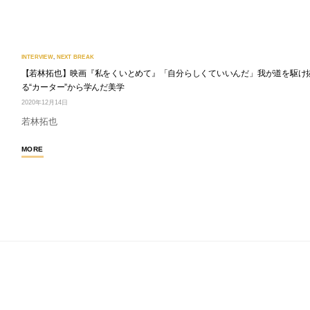
INTERVIEW
,
NEXT BREAK
【若林拓也】映画『私をくいとめて』「自分らしくていいんだ」我が道を駆け
る“カーター”から学んだ美学
2020年12月14日
若林拓也
MORE