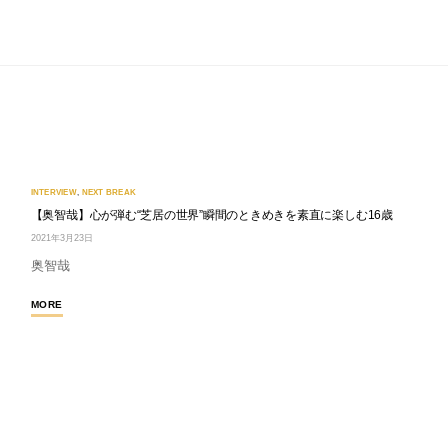
INTERVIEW
,
NEXT BREAK
【奥智哉】心が弾む“芝居の世界”瞬間のときめきを素直に楽しむ16歳
2021年3月23日
奥智哉
MORE