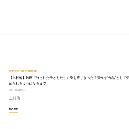
FEATURE
,
NEXT BREAK
【上村侑】映画『許された子どもたち』身を投じきった主演作を“作品”として
められるようになるまで
2021年4月9日
上村侑
MORE