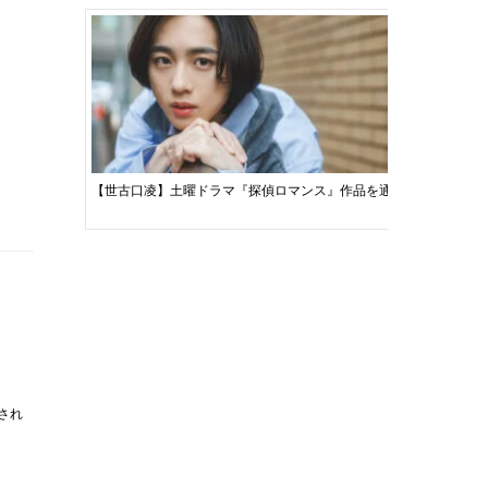
【世古口凌】土曜ドラマ『探偵ロマンス』作品を通じて現代が抱え
【竜星涼】
され