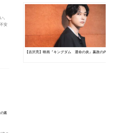
い。
不安
【吉沢亮】映画『キングダム 運命の炎』嬴政の内に秘めた炎に魅
【松坂桃李
彼の素