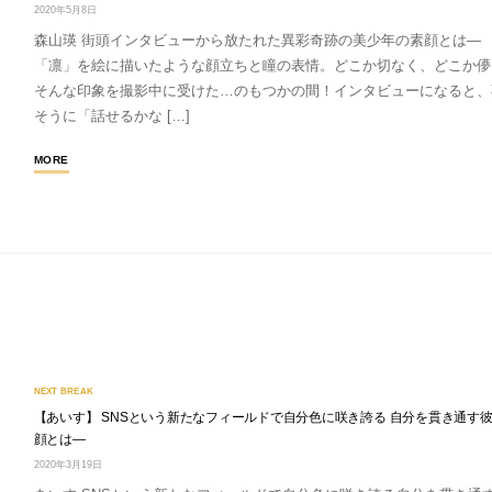
2020年5月8日
森山瑛 街頭インタビューから放たれた異彩奇跡の美少年の素顔とは―
「凛」を絵に描いたような顔立ちと瞳の表情。どこか切なく、どこか儚
そんな印象を撮影中に受けた…のもつかの間！インタビューになると、
そうに「話せるかな […]
MORE
NEXT BREAK
【あいす】 SNSという新たなフィールドで自分色に咲き誇る 自分を貫き通す
顔とは―
2020年3月19日