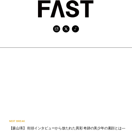
NEXT BREAK
【森山瑛】 街頭インタビューから放たれた異彩 奇跡の美少年の素顔とは―