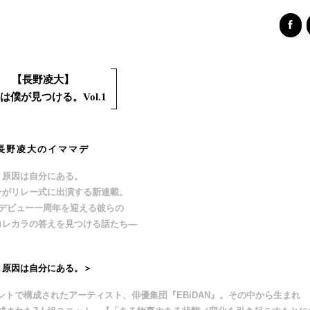
【
長野凌大
】
は僕が見つける。Vol.1
長野凌大のイママデ
原因は自分にある。
ーがリレー式に出演する新連載。
デビュー一周年を迎える彼らの
コレカラの答えを見つける話たち―
＜原因は自分にある。＞
トで構成されたアーティスト、俳優集団『EBiDAN』。その中から生まれ