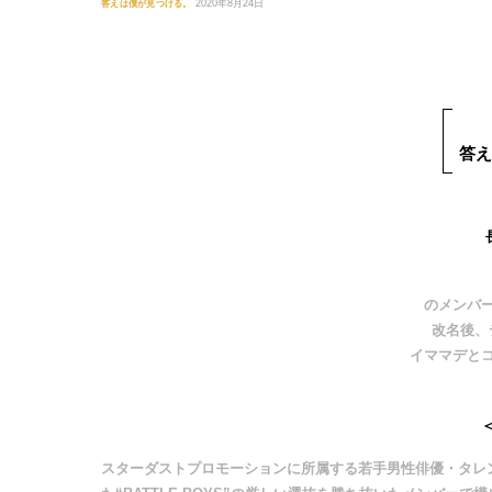
答えは僕が見つける。
2020年8月24日
答え
のメンバ
改名後、
イママデと
スターダストプロモーションに所属する若手男性俳優・タレン