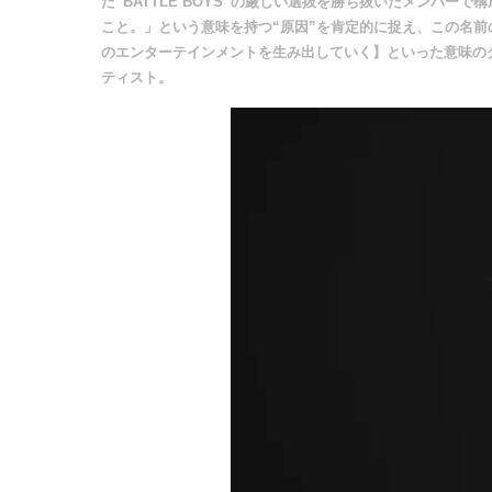
た“BATTLE BOYS”の厳しい選抜を勝ち抜いたメンバ
こと。」という意味を持つ“原因”を肯定的に捉え、この名
のエンターテインメントを生み出していく】といった意味の
ティスト。