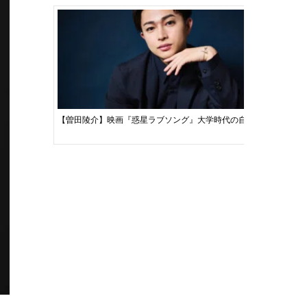
【曽田陵介】映画『惑星ラブソング』大学時代の自分と似ているの
【赤楚衛二