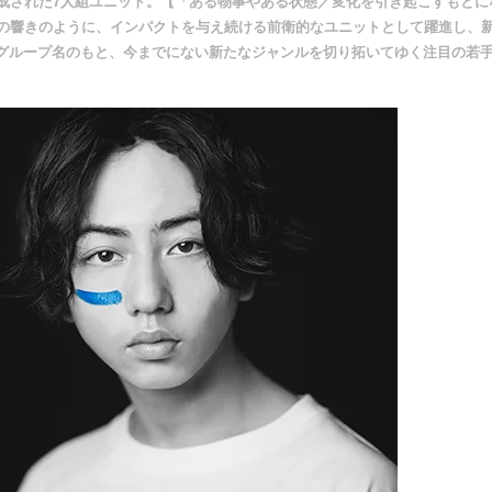
ーで構成された7人組ユニット。【「ある物事やある状態／変化を引き起こすもとに
前の響きのように、インパクトを与え続ける前衛的なユニットとして躍進し、
グループ名のもと、今までにない新たなジャンルを切り拓いてゆく注目の若