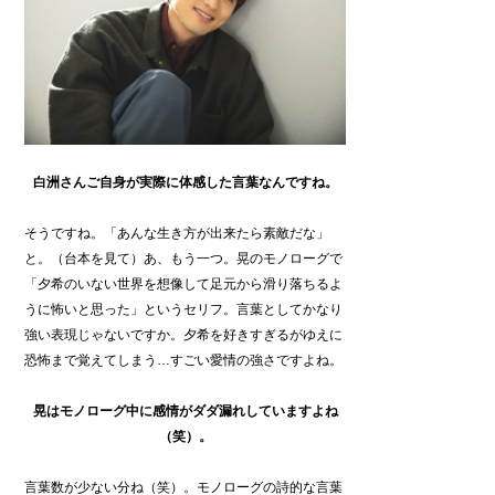
白洲さんご自身が実際に体感した言葉なんですね。
そうですね。「あんな生き方が出来たら素敵だな」
と。（台本を見て）あ、もう一つ。晃のモノローグで
「夕希のいない世界を想像して足元から滑り落ちるよ
うに怖いと思った」というセリフ。言葉としてかなり
強い表現じゃないですか。夕希を好きすぎるがゆえに
恐怖まで覚えてしまう…すごい愛情の強さですよね。
晃はモノローグ中に感情がダダ漏れしていますよね
（笑）。
言葉数が少ない分ね（笑）。モノローグの詩的な言葉