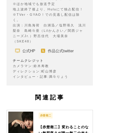
※ほか地域でも放送予定
地上波終了後より、Huluにて独占配信！
※TVer・GYAO！での見逃し配信は除
く。
出演：川島海荷 白洲迅／塩野瑛久 浅川
梨奈 島崎斗亜（Lilかんさい／関西ジャ
ニーズJr.）野呂佳代 大場美奈
（SKE48）
公式HP
作品公式twitter
チームクレジット
カメラマン:鈴木寿教
ディレクション:町山博彦
インタビュー・記事:満斗りょう
関連記事
赤楚衛二
【赤楚衛二】変わることのな
い無邪気さが唯一無二の光を