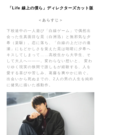
「Life 線上の僕ら」ディレクターズカット版
＜あらすじ＞
下校途中の一人遊び「白線ゲーム」で偶然出
会った生真面目な晃（白洲迅）と無邪気な夕
希（楽駆）。恋に落ち、「白線の上だけの逢
瀬」にもどかしさを覚えた晃は咄嗟に夕希へ
キスしてしまって……高校生から大学生、そ
して大人へ―――。変わらない想いと、 変わ
りゆく現実の狭間で誰しもが経験する、人を
愛する喜びや苦しみ、葛藤を爽やかに紡ぐ。
出会いから死ぬまでの、2人の男の人生を純粋
に健気に描いた感動作。