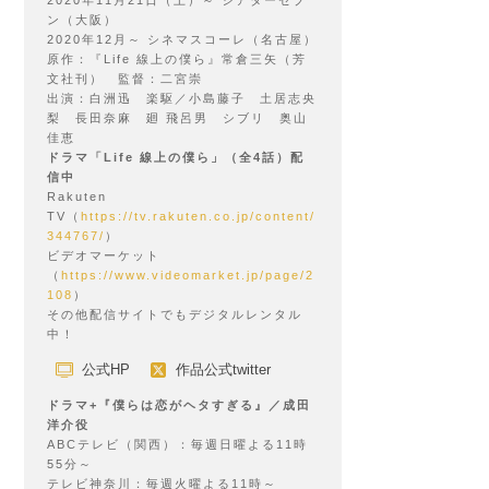
2020年11月21日（土）～ シアターセブ
ン（大阪）
2020年12月～ シネマスコーレ（名古屋）
原作：『Life 線上の僕ら』常倉三矢（芳
文社刊） 監督：二宮崇
出演：白洲迅 楽駆／小島藤子 土居志央
梨 長田奈麻 廻 飛呂男 シブリ 奥山
佳恵
ドラマ「Life 線上の僕ら」（全4話）配
信中
Rakuten
TV（
https://tv.rakuten.co.jp/content/
344767/
）
ビデオマーケット
（
https://www.videomarket.jp/page/2
108
）
その他配信サイトでもデジタルレンタル
中！
公式HP
作品公式twitter
ドラマ+『僕らは恋がヘタすぎる』／成田
洋介役
ABCテレビ（関西）：毎週日曜よる11時
55分～
テレビ神奈川：毎週火曜よる11時～