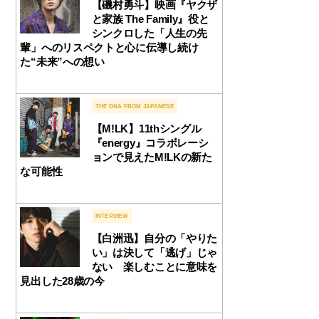
【磯村勇斗】映画『ヤクザ
と家族 The Family』役と
シンクロした「人生の先
輩」へのリスペクトと心に伝導し続け
た“未来”への想い
THE DNA FROM JAPANESE
【M!LK】11thシングル
『energy』コラボレーシ
ョンで見えたM!LKの新た
な可能性
INTERVIEW
【白洲迅】自分の「やりた
い」は決して「逃げ」じゃ
ない 楽しむことに意味を
見出した28歳の今