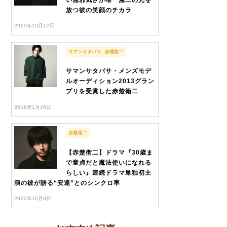
放つ彼の笑顔のチカラ
2020年10月12日
サマンサタバサ
,
赤楚衛二
サマンサタバサ・メンズモデ
ルオーディション2013グラン
プリを受賞した赤楚衛二
2019年1月16日
赤楚衛二
【赤楚衛二】ドラマ『30歳ま
で童貞だと魔法使いになれる
らしい』連続ドラマ単独初主
演の彼が語る“安達”とのシンクロ率
2020年10月8日