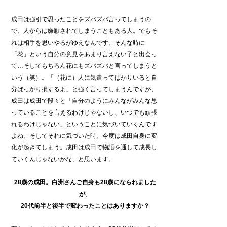
成田は強引で思ったことをズバズバ言ってしまうの
で、人からは嫌厭されてしまうこともある人。でもそ
れは相手を思いやるがゆえなんです。そんな時に
「花」という自分の意見をあまり言えない子と出会っ
て…そしてもちろん花にもズバズバと言ってしまうと
いう（笑）。「（花に）人に気遣ってばかりいると自
分ばっかり損するよ」と強く言ってしまうんですが、
成田は成田で段々と「自分のようにみんながみんな思
っていることを言えるわけじゃないし、いつでも頑張
れるわけじゃない」ということに気づいていくんです
よね。そしてそれに気づいた時、今度は成田自身に変
化が起きてしまう。成田は成田で物語を通して成長し
ていくんじゃないかな、と思います。
28
歳の成田。白洲さんご自身も28歳になられました
が、
20
代前半と後半で変わったことはありますか？