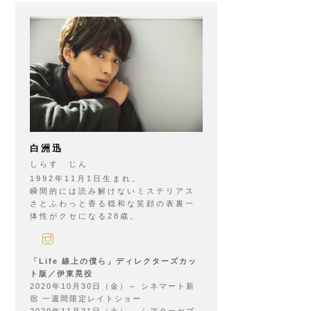
白洲迅
しらす じん
1992年11月1日生まれ。
瞬間的には読み解けないミステリアス
さとふわっと香る穏和な笑顔の表裏一
体性がクセになる28歳。
「Life 線上の僕ら」ディレクターズカッ
ト版／伊東晃役
2020年10月30日（金）～ シネマート新
宿 一週間限定レイトショー