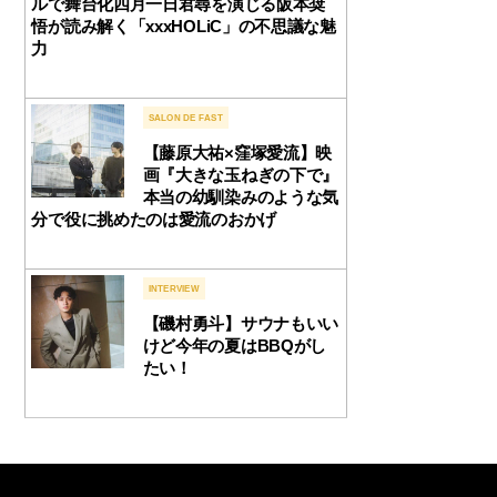
ルで舞台化四月一日君尋を演じる阪本奨
悟が読み解く「xxxHOLiC」の不思議な魅
力
SALON DE FAST
【藤原大祐×窪塚愛流】映
画『大きな玉ねぎの下で』
本当の幼馴染みのような気
分で役に挑めたのは愛流のおかげ
INTERVIEW
【磯村勇斗】サウナもいい
けど今年の夏はBBQがし
たい！