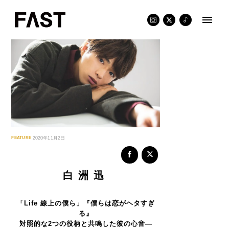
Skip
to
content
FEATURE
2020年11月2日
白洲迅
「Life
線上の僕ら」『僕らは恋がヘタすぎ
る』
対照的な2つの役柄と共鳴した彼の心音―