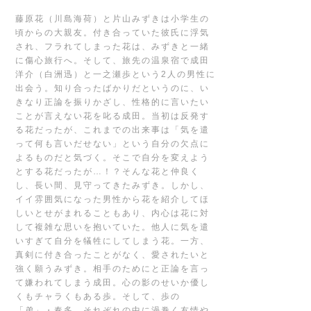
藤原花（川島海荷）と片山みずきは小学生の
頃からの大親友。付き合っていた彼氏に浮気
され、フラれてしまった花は、みずきと一緒
に傷心旅行へ。そして、旅先の温泉宿で成田
洋介（白洲迅）と一之瀬歩という2人の男性に
出会う。知り合ったばかりだというのに、い
きなり正論を振りかざし、性格的に言いたい
ことが言えない花を叱る成田。当初は反発す
る花だったが、これまでの出来事は「気を遣
って何も言いだせない」という自分の欠点に
よるものだと気づく。そこで自分を変えよう
とする花だったが…！？そんな花と仲良く
し、長い間、見守ってきたみずき。しかし、
イイ雰囲気になった男性から花を紹介してほ
しいとせがまれることもあり、内心は花に対
して複雑な思いを抱いていた。他人に気を遣
いすぎて自分を犠牲にしてしまう花。一方、
真剣に付き合ったことがなく、愛されたいと
強く願うみずき。相手のためにと正論を言っ
て嫌われてしまう成田。心の影のせいか優し
くもチャラくもある歩。そして、歩の
「弟」・奏多。それぞれの中に渦巻く友情や