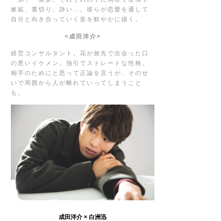
嫉妬、裏切り、諍い…。彼らが恋愛を通して
自分と向き合っていく姿を鮮やかに描く。
<
成田洋介>
経営コンサルタント。花が旅先で出会った口
の悪いイケメン。強引でストレートな性格。
相手のためにと思って正論を言うが、そのせ
いで周囲から人が離れていってしまうこと
も。
成田洋介 × 白洲迅