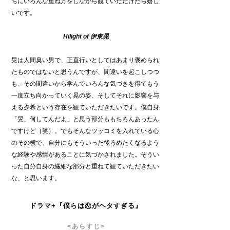
ちにいろんな重ね方をしながら観ていただけたら嬉し
いです。
Hilight of
伊東晃
晃は人間臭い男で、正直行いとしてはあまり褒められ
たものではないと思うんですが、間違いを起こしつつ
も、その間違いから学んでいろんな気づきを得てもう
一度立ち向かっていく晃の姿、そしてそれに影響を与
える夕希という存在を観ていただきたいです。僕自身
「晃、何してんだよ」と思う部分ももちろんあったん
ですけど（笑）。でもそんなツッコミを入れている心
のその横で、自分にもそういった後ろめたくなるよう
な経験や感情があることに気づかされました。そうい
った自分自身の繊細な部分と重ねて観ていただきたい
な、と思います。
ドラマ+『僕らは恋がヘタすぎる』
<
あらすじ>