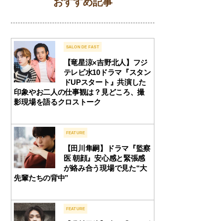
おすすめ記事
SALON DE FAST
【竜星涼×吉野北人】フジ
テレビ水10ドラマ『スタン
ドUPスタート』共演した
印象やお二人の仕事観は？見どころ、撮
影現場を語るクロストーク
FEATURE
【田川隼嗣】ドラマ『監察
医 朝顔』安心感と緊張感
が絡み合う現場で見た“大
先輩たちの背中”
FEATURE