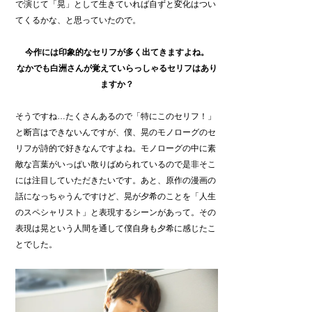
で演じて「晃」として生きていれば自ずと変化はつい
てくるかな、と思っていたので。
今作には印象的なセリフが多く出てきますよね。
なかでも白洲さんが覚えていらっしゃるセリフはあり
ますか？
そうですね…たくさんあるので「特にこのセリフ！」
と断言はできないんですが、僕、晃のモノローグのセ
リフが詩的で好きなんですよね。モノローグの中に素
敵な言葉がいっぱい散りばめられているので是非そこ
には注目していただきたいです。あと、原作の漫画の
話になっちゃうんですけど、晃が夕希のことを「人生
のスペシャリスト」と表現するシーンがあって。その
表現は晃という人間を通して僕自身も夕希に感じたこ
とでした。