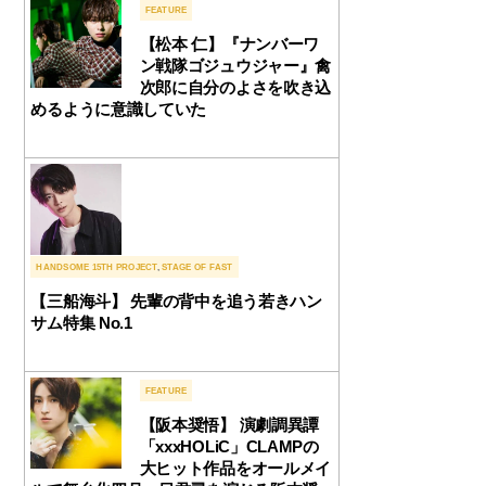
FEATURE
【松本 仁】『ナンバーワ
ン戦隊ゴジュウジャー』禽
次郎に自分のよさを吹き込
めるように意識していた
HANDSOME 15TH PROJECT
,
STAGE OF FAST
【三船海斗】 先輩の背中を追う若きハン
サム特集 No.1
FEATURE
【阪本奨悟】 演劇調異譚
「xxxHOLiC」CLAMPの
大ヒット作品をオールメイ