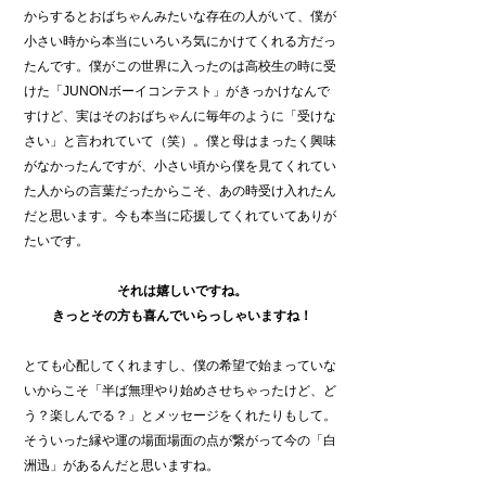
からするとおばちゃんみたいな存在の人がいて、僕が
小さい時から本当にいろいろ気にかけてくれる方だっ
たんです。僕がこの世界に入ったのは高校生の時に受
けた「JUNONボーイコンテスト」がきっかけなんで
すけど、実はそのおばちゃんに毎年のように「受けな
さい」と言われていて（笑）。僕と母はまったく興味
がなかったんですが、小さい頃から僕を見てくれてい
た人からの言葉だったからこそ、あの時受け入れたん
だと思います。今も本当に応援してくれていてありが
たいです。
それは嬉しいですね。
きっとその方も喜んでいらっしゃいますね！
とても心配してくれますし、僕の希望で始まっていな
いからこそ「半ば無理やり始めさせちゃったけど、ど
う？楽しんでる？」とメッセージをくれたりもして。
そういった縁や運の場面場面の点が繋がって今の「白
洲迅」があるんだと思いますね。