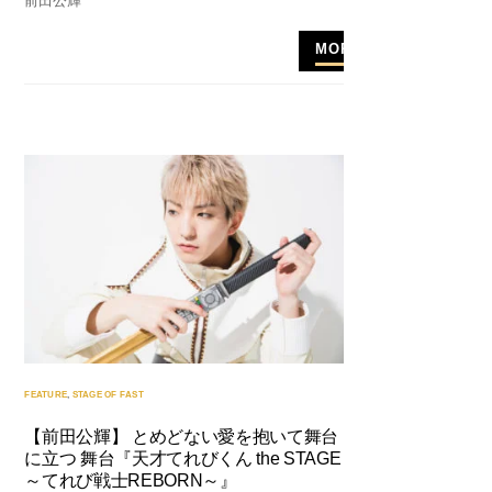
前田公輝
MORE
FEATURE
,
STAGE OF FAST
【前田公輝】 とめどない愛を抱いて舞台
に立つ 舞台『天才てれびくん the STAGE
～てれび戦士REBORN～』