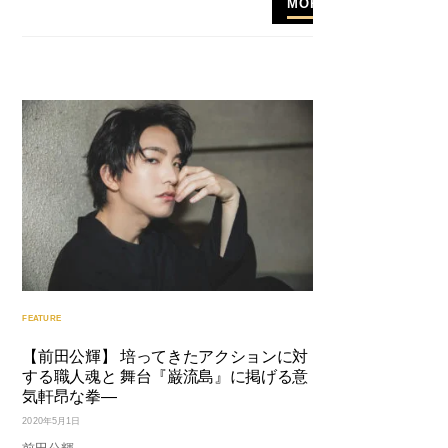
MORE
FEATURE
【前田公輝】 培ってきたアクションに対
する職人魂と 舞台『巌流島』に掲げる意
気軒昂な拳—
2020年5月1日