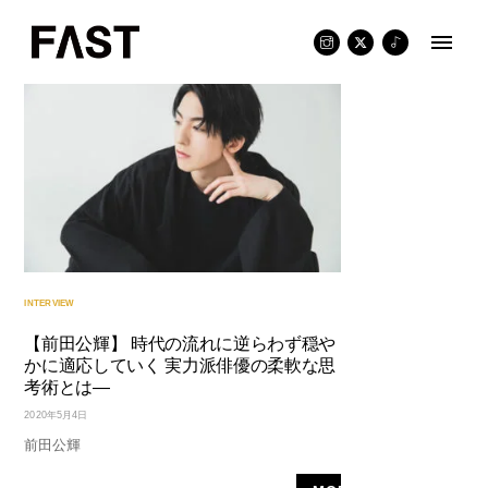
Skip
to
content
INTERVIEW
【前田公輝】 時代の流れに逆らわず穏や
かに適応していく 実力派俳優の柔軟な思
考術とは—
2020年5月4日
前田公輝