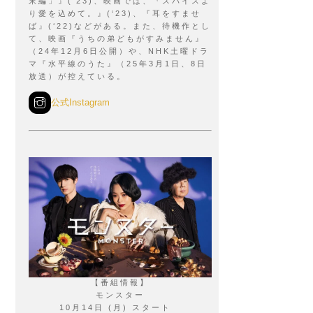
末編」』(‘23)、映画では、『スパイスよ
り愛を込めて。』(‘23)、『耳をすませ
ば』(‘22)などがある。また、待機作とし
て、映画『うちの弟どもがすみません』
（24年12月6日公開）や、NHK土曜ドラ
マ『水平線のうた』（25年3月1日、8日
放送）が控えている。
公式Instagram
【番組情報】
モンスター
10月14日 (月) スタート