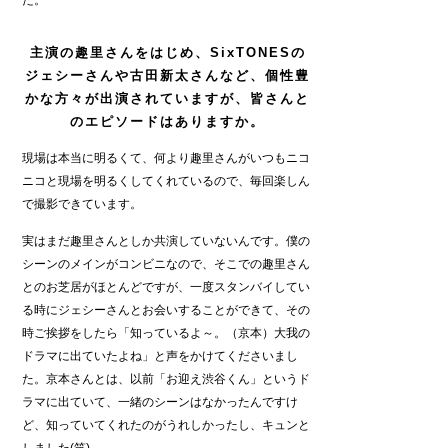
主演の趣里さんをはじめ、SixTONESの
ジェシーさんや古田新太さんなど、個性豊
かな方々が出演されていますが、皆さんと
のエピソードはありますか。
現場は本当に明るくて、何より趣里さんがいつもニコ
ニコと現場を明るくしてくれているので、毎回楽しん
で撮影できています。
実はまだ趣里さんとしか共演していないんです。僕の
シーンのメインがコンビニなので、そこでの趣里さん
とのお芝居がほとんどですが、一度スタンバイしてい
る時にジェシーさんとお会いすることができて、その
時ご挨拶をしたら「知っているよ～。（京本）大我の
ドラマに出ていたよね」と声をかけてくださいまし
た。京本さんとは、以前「お迎え渋谷くん」というド
ラマに出ていて、一緒のシーンはなかったんですけ
ど、知っていてくれたのがうれしかったし、キュンと