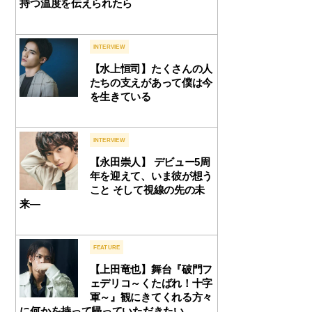
持つ温度を伝えられたら
INTERVIEW
【水上恒司】たくさんの人
たちの支えがあって僕は今
を生きている
INTERVIEW
【永田崇人】 デビュー5周
年を迎えて、いま彼が想う
こと そして視線の先の未
来―
FEATURE
【上田竜也】舞台『破門フ
ェデリコ～くたばれ！十字
軍～』観にきてくれる方々
に何かを持って帰っていただきたい