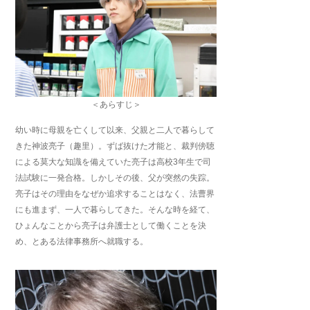
＜あらすじ＞
幼い時に母親を亡くして以来、父親と二人で暮らして
きた神波亮子（趣里）。ずば抜けた才能と、裁判傍聴
による莫大な知識を備えていた亮子は高校3年生で司
法試験に一発合格。しかしその後、父が突然の失踪。
亮子はその理由をなぜか追求することはなく、法曹界
にも進まず、一人で暮らしてきた。そんな時を経て、
ひょんなことから亮子は弁護士として働くことを決
め、とある法律事務所へ就職する。