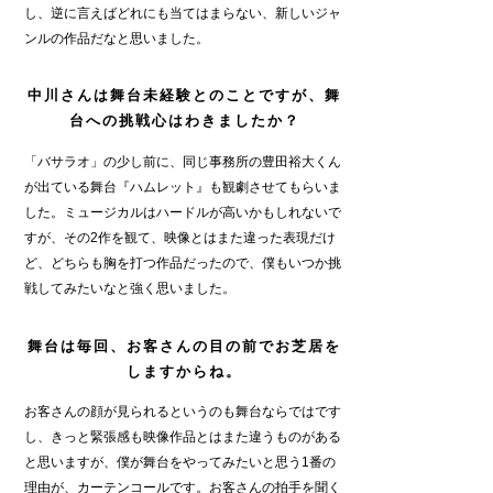
し、逆に言えばどれにも当てはまらない、新しいジャ
ンルの作品だなと思いました。
中川さんは舞台未経験とのことですが、舞
台への挑戦心はわきましたか？
「バサラオ」の少し前に、同じ事務所の豊田裕大くん
が出ている舞台『ハムレット』も観劇させてもらいま
した。ミュージカルはハードルが高いかもしれないで
すが、その2作を観て、映像とはまた違った表現だけ
ど、どちらも胸を打つ作品だったので、僕もいつか挑
戦してみたいなと強く思いました。
舞台は毎回、お客さんの目の前でお芝居を
しますからね。
お客さんの顔が見られるというのも舞台ならではです
し、きっと緊張感も映像作品とはまた違うものがある
と思いますが、僕が舞台をやってみたいと思う1番の
理由が、カーテンコールです。お客さんの拍手を聞く