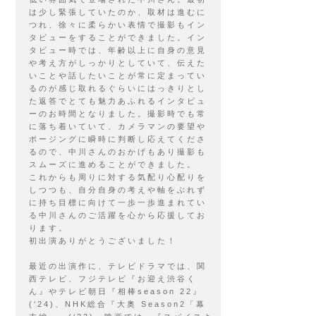
は少し緊張していたのか、取材は進むに
つれ、徐々に柔らかい表情で撮影もイン
タビューをすることができました。イン
タビュー時では、年齢以上に自身の意見
や考え方がしっかりとしていて、伝えた
いことや話したいことが常に定まってい
るのが感じ取れるぐらいにはっきりとし
た返答でとても魅力あふれるインタビュ
ーのお時間となりました。撮影時でも常
に落ち着いていて、カメラマンの要望や
ポージングに瞬時に判断し応えてくださ
るので、中川さんのおかげもあり撮影も
スムーズに進めることができました。
これからも周りに対する気配り心配りを
しつつも、自分自身の考えや軸をぶれず
に持ち目標に向けて一歩一歩進まれてい
る中川さんのご活躍を心から応援してお
ります。
初出演ありがとうございました！
最近の出演作に、テレビドラマでは、関
西テレビ、フジテレビ『お迎え渋谷く
ん』やテレビ朝日『相棒season 22』
(‘24)、NHK総合『大奥 Season2「幕