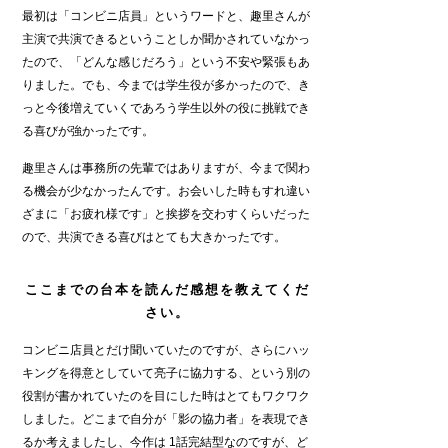
最初は「コンビニ店員」というワードと、趣里さんが
主演で共演できるということしか聞かされていなかっ
たので、「どんな感じだろう」という不安や緊張もあ
りました。でも、今までは学生役が多かったので、き
っと今後増えていくであろう学生以外の役に挑戦でき
る喜びが強かったです。
趣里さんは事務所の先輩ではありますが、今まで関わ
る機会が少なかったんです。お会いした時もすれ違い
ざまに「お疲れ様です」と挨拶を交わすくらいだった
ので、共演できる喜びはとても大きかったです。
ここまでの台本を読んだ感想を教えてくだ
さい。
コンビニ店員とだけ聞いていたのですが、さらにハッ
キングを得意としていて亮子に協力する、という別の
役割が書かれていたのを目にした時はとてもワクワク
しました。どこまで自分が「影の協力者」を表現でき
るか考えましたし、今作は 1話完結型なのですが、ど