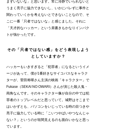
まずいないな」と思います。常に冷静でいられないと
うまく亮子に協力できないし、いかにバレずに事件と
関わっていくかを考えないとできないことなので、そ
こに一番「只者ではないな」と感じました。それに
「天才的なハッカー」という肩書きもかなりインパク
トが強かったです。
そ
の「只者ではない感」をどう表現しよう
としていますか？
ハッカーもいきすぎると「犯罪者」になるというイメ
ージがあって、僕が1番好きなサイコパスなキャラク
ターが、菅田将暉さん主演の映画「キャラクター」で
Fukase（SEKAI NO OWARI）さんが演じた殺人鬼・
両角なんです。そのキャラクター像が自分の中では犯
罪者のトップレベルだと思っていて。城野はそこまで
はいかずとも、パソコンをいじっている時の目つきや
亮子に協力している時に「こいつやばいやつなんじゃ
ない？」というのが垣間見えるのも面白いかなと思っ
ています。