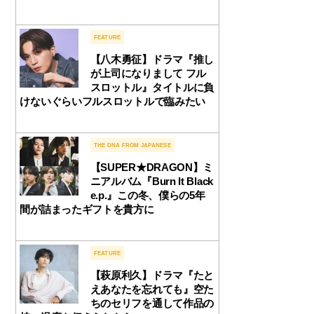
FEATURE
【八木勇征】ドラマ『推し
が上司になりまして フル
スロットル』タイトルに負
けないぐらいフルスロットルで臨みたい
THE DNA FROM JAPANESE
【SUPER★DRAGON】ミ
ニアルバム『Burn It Black
e.p.』この冬、僕らの5年
間が詰まったギフトを貴方に
FEATURE
【萩原利久】ドラマ『たと
えあなたを忘れても』空た
ちのセリフを通して作品の