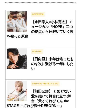
INTERVIEW
【永田崇人×小林亮太】 ミ
ュージカル『HOPE』二つ
の視点から紐解いていく埃
を被った原稿
FEATURE
【日向亘】来年は培ったも
のを次に繋げる一年にした
い
FEATURE
,
STAGE OF FAST
【前田公輝】 とめどない
愛を抱いて舞台に立つ 舞
台『天才てれびくん the
STAGE ～てれび戦士REBORN～』