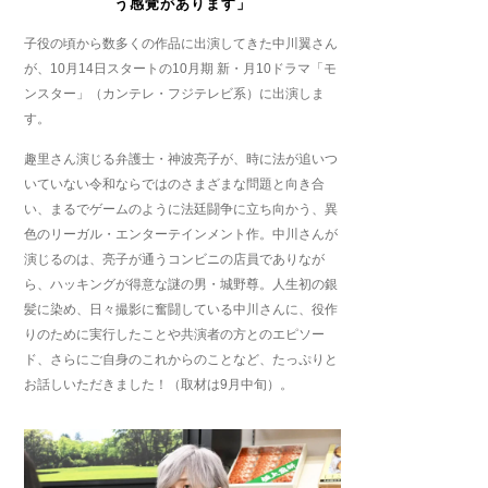
う感覚があります
」
子役の頃から数多くの作品に出演してきた中川翼さん
が、10月14日スタートの10月期 新・月10ドラマ「モ
ンスター」（カンテレ・フジテレビ系）に出演しま
す。
趣里さん演じる弁護士・神波亮子が、時に法が追いつ
いていない令和ならではのさまざまな問題と向き合
い、まるでゲームのように法廷闘争に立ち向かう、異
色のリーガル・エンターテインメント作。中川さんが
演じるのは、亮子が通うコンビニの店員でありなが
ら、ハッキングが得意な謎の男・城野尊。人生初の銀
髪に染め、日々撮影に奮闘している中川さんに、役作
りのために実行したことや共演者の方とのエピソー
ド、さらにご自身のこれからのことなど、たっぷりと
お話しいただきました！（取材は9月中旬）。