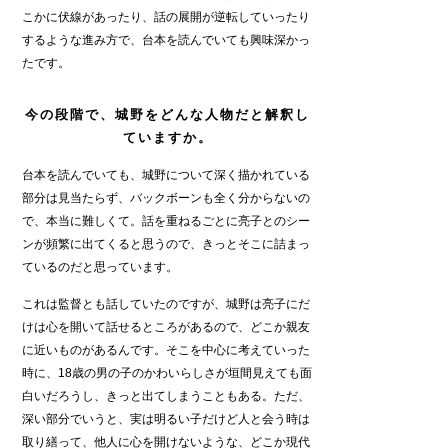
こかに伏線があったり、話の展開が逆転していったり
するような進み方で、台本を読んでいても興味深かっ
たです。
今の段階で、城野をどんな人物だと解釈し
ていますか。
台本を読んでいても、城野について深く描かれている
部分は見当たらず、バックボーンも全く分からないの
で、本当に難しくて。話を重ねるごとに亮子とのシー
ンが頻繁に出てくると思うので、きっとそこに詰まっ
ているのだと思っています。
これは監督とも話していたのですが、城野は亮子にだ
けは心を開いて話せるところがあるので、どこか親友
に近いものがあるんです。そこを中心に考えていった
時に、18歳の男の子のかわいらしさが垣間見えても面
白いだろうし、きっと出てしまうこともある。ただ、
深い部分でいうと、実は明るい子だけど人と会う時は
取り繕って、他人に心を開けないような、どこか現代