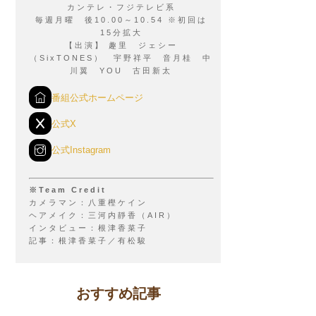
カンテレ・フジテレビ系
毎週月曜 後10.00～10.54 ※初回は
15分拡大
【出演】 趣里 ジェシー
（SixTONES） 宇野祥平 音月桂 中
川翼 YOU 古田新太
番組公式ホームページ
公式X
公式Instagram
※Team Credit
カメラマン：八重樫ケイン
ヘアメイク：三河内靜香（AIR）
インタビュー：根津香菜子
記事：根津香菜子／有松駿
おすすめ記事