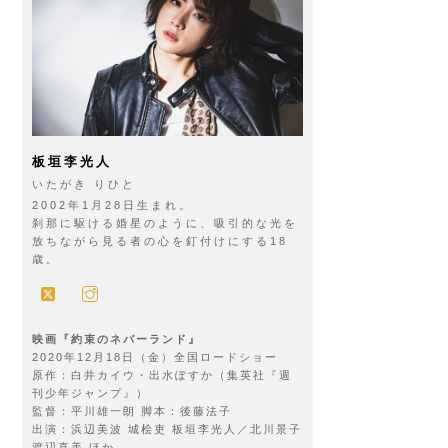
板垣李光人
いたがき りひと
2002年1月28日生まれ。
刹那に駆ける婚星のように、吸引的な光を
放ちながら見る者の心を釘付けにする18
歳。
映画『約束のネバーランド』
2020年12月18日（金）全国ロードショー
原作：白井カイウ・出水ぽすか（集英社『週
刊少年ジャンプ』）
監督：平川雄一朗 脚本：後藤法子
出演：浜辺美波 城桧吏 板垣李光人／北川景子
渡辺直美 ほか