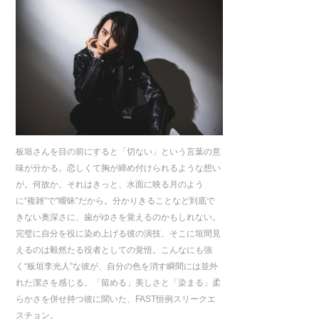
板垣さんを目の前にすると「切ない」という言葉の意
味が分かる。恋しくて胸が締め付けられるような想い
が。何故か。それはきっと、水面に映る月のよう
に“複雑”で“曖昧”だから。分かりきることなど到底で
きない奥深さに、歯がゆさを覚えるのかもしれない。
完璧に自分を役に染め上げる彼の演技、そこに垣間見
えるのは毅然たる役者としての覚悟。こんなにも強
く“板垣李光人”な彼が、自分の色を消す瞬間には並外
れた潔さを感じる。「留める」美しさと「染まる」柔
らかさを併せ持つ彼に聞いた、FAST恒例スリークエ
スチョン。