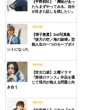
【平野莉玖】「興味があっ
たらまずやってみる。自分
が生きた証しを残したい」
FEATURE
【増子敦貴】2nd写真集
『彼方の空／海の旋律』芸
能人生の一つのセーブポイ
ントになった
FEATURE
【世古口凌】土曜ドラマ
『探偵ロマンス』作品を通
じて現代が抱える問題と向
き合う
FEATURE