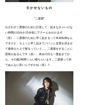
欠かせないもの
“二度寝”
わざわざ二度寝のために計算して、起きなきゃいけな
い時間の10分か15分前にアラームをかけます
（笑）。二度寝のために早く起きるって本末転倒なん
ですけど、ちょっと早く起きてパパッと支度を済ませ
て着替えた上で寝るっていう…。二度寝をすることに
意味があるんです（笑）。休みの日も一度起きてか
ら、その後2時間くらい寝ちゃいます。二度寝って何
であんなに良いんですかね（笑）？