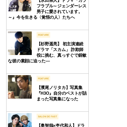
【永田崇人】ドラマ『カラ
フラブル～ジェンダーレス
男子に愛されています。
～』今を生きる〈覚悟の人〉たちへ
FEATURE
【杉野遥亮】 初主演連続
ドラマ「スカム」 詐欺師
役に挑む、真っすぐで鋭敏
な彼の素顔に迫った—
FEATURE
【濱尾ノリタカ】写真集
『H3O』自分のベストが詰
まった写真集になった
SALON DE FAST
【奥智哉×杢代和人】ドラ