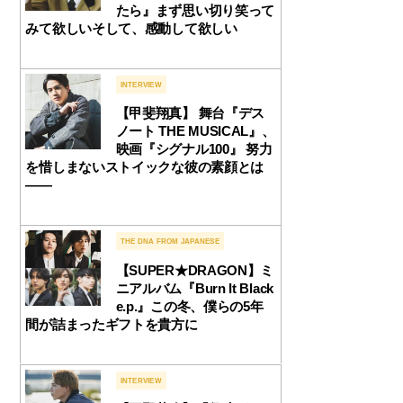
たら』まず思い切り笑って
みて欲しいそして、感動して欲しい
INTERVIEW
【甲斐翔真】 舞台『デス
ノート THE MUSICAL』、
映画『シグナル100』 努力
を惜しまないストイックな彼の素顔とは
――
THE DNA FROM JAPANESE
【SUPER★DRAGON】ミ
ニアルバム『Burn It Black
e.p.』この冬、僕らの5年
間が詰まったギフトを貴方に
INTERVIEW