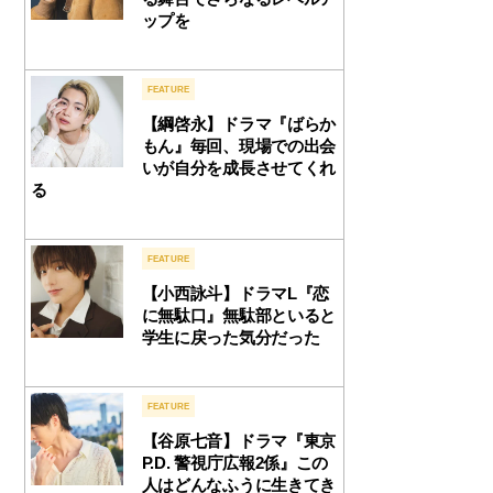
ップを
FEATURE
【綱啓永】ドラマ『ばらか
もん』毎回、現場での出会
いが自分を成長させてくれ
る
FEATURE
【小西詠斗】ドラマL『恋
に無駄口』無駄部といると
学生に戻った気分だった
FEATURE
【谷原七音】ドラマ『東京
P.D. 警視庁広報2係』この
人はどんなふうに生きてき