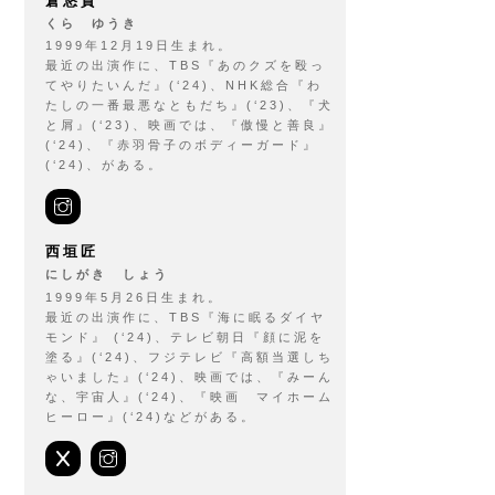
倉悠貴
くら ゆうき
1999年12月19日生まれ。
最近の出演作に、TBS『あのクズを殴っ
てやりたいんだ』(‘24)、NHK総合『わ
たしの一番最悪なともだち』(‘23)、『犬
と屑』(‘23)、映画では、『傲慢と善良』
(‘24)、『赤羽骨子のボディーガード』
(‘24)、がある。
公
式
西垣匠
Instagram
にしがき しょう
1999年5月26日生まれ。
最近の出演作に、TBS『海に眠るダイヤ
モンド』 (‘24)、テレビ朝日『顔に泥を
塗る』(‘24)、フジテレビ『高額当選しち
ゃいました』(‘24)、映画では、『みーん
な、宇宙人』(‘24)、『映画 マイホーム
ヒーロー』(‘24)などがある。
公
公