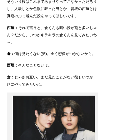
そういう役はこれまであまりやってこなかっただろう
し、人殺しとか色欲に狂った男とか、普段の西垣とは
真逆のぶっ飛んだ役をやってほしいです。
西垣：
それで言うと、倉くんも暗い役が割と多いじゃ
ん？だから、いつかキラキラの倉くんを見てみたいわ
～。
倉：
僕は見たくない(笑)。全く想像がつかないから。
西垣：
そんなことないよ。
倉：
じゃあお互い、まだ見たことがない役もいつか一
緒にやってみたいね。