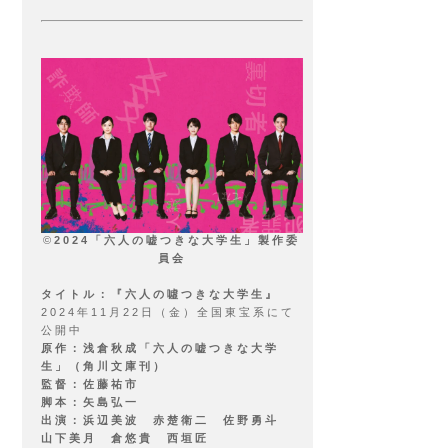
式
式
X
Instagram
©
2024
「六人の嘘つきな大学生」製作委
員会
タイトル：『
六人の噓つきな大学生
』
2024年11月22日（金）全国東宝系にて
公開中
原作：浅倉秋成「六人の嘘つきな大学
生」（角川文庫刊）
監督：佐藤祐市
脚本：矢島弘一
出演：浜辺美波 赤楚衛二 佐野勇斗
山下美月 倉悠貴 西垣匠