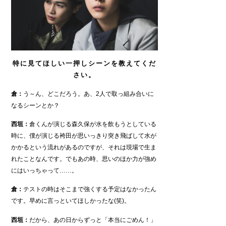
特に見てほしい一押しシーンを教えてくだ
さい。
倉：
う～ん、どこだろう。あ、2人で取っ組み合いに
なるシーンとか？
西垣：
倉くんが演じる森久保が水を飲もうとしている
時に、僕が演じる袴田が思いっきり突き飛ばして水が
かかるという流れがあるのですが、それは現場で生ま
れたことなんです。でもあの時、思いのほか力が強め
にはいっちゃって……。
倉：
テストの時はそこまで強くする予定はなかったん
です。早めに言っといてほしかったな(笑)。
西垣：
だから、あの日からずっと「本当にごめん！」