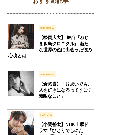
おすすめ記事
INTERVIEW
【松岡広大】 舞台『ねじ
まき鳥クロニクル』 新た
な世界の色に出会った彼の
心境とは―
INTERVIEW
【倉悠貴】「片思いでも、
人を好きになるってすごく
素敵なこと」
FEATURE
【小関裕太】NHK土曜ド
ラマ「ひとりでしにた