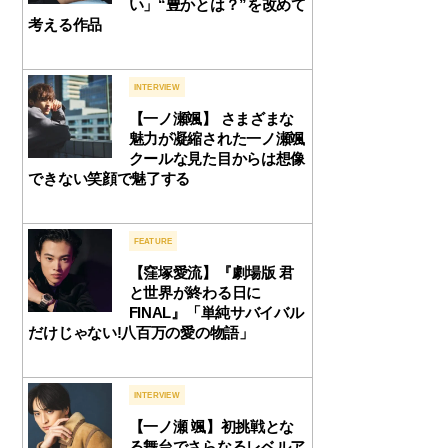
い」“豊かとは？”を改めて
考える作品
INTERVIEW
【一ノ瀬颯】 さまざまな
魅力が凝縮された一ノ瀬颯
クールな見た目からは想像
できない笑顔で魅了する
FEATURE
【窪塚愛流】『劇場版 君
と世界が終わる日に
FINAL』「単純サバイバル
だけじゃない!八百万の愛の物語」
INTERVIEW
【一ノ瀬 颯】初挑戦とな
る舞台でさらなるレベルア