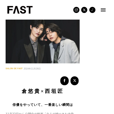
Skip
to
content
SALON DE FAST
2024年11月26日
倉悠貴×西垣匠
俳優をやっていて、一番楽しい瞬間は
11月22日から公開中の映画「六人の嘘つきな大学