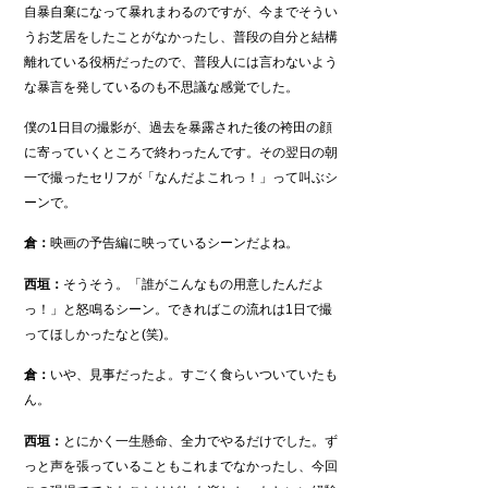
自暴自棄になって暴れまわるのですが、今までそうい
うお芝居をしたことがなかったし、普段の自分と結構
離れている役柄だったので、普段人には言わないよう
な暴言を発しているのも不思議な感覚でした。
僕の1日目の撮影が、過去を暴露された後の袴田の顔
に寄っていくところで終わったんです。その翌日の朝
一で撮ったセリフが「なんだよこれっ！」って叫ぶシ
ーンで。
倉：
映画の予告編に映っているシーンだよね。
西垣：
そうそう。「誰がこんなもの用意したんだよ
っ！」と怒鳴るシーン。できればこの流れは1日で撮
ってほしかったなと(笑)。
倉：
いや、見事だったよ。すごく食らいついていたも
ん。
西垣：
とにかく一生懸命、全力でやるだけでした。ず
っと声を張っていることもこれまでなかったし、今回