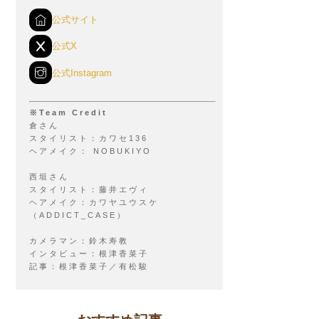
公式サイト
公式X
公式Instagram
※Team Credit
倉さん
スタイリスト：カワセ136
ヘアメイク： NOBUKIYO
西垣さん
スタイリスト：藤井エヴィ
ヘアメイク：カワヤユウスケ
（ADDICT_CASE）
カメラマン：鈴木寿教
インタビュー：根津香菜子
記事：根津香菜子／有松駿