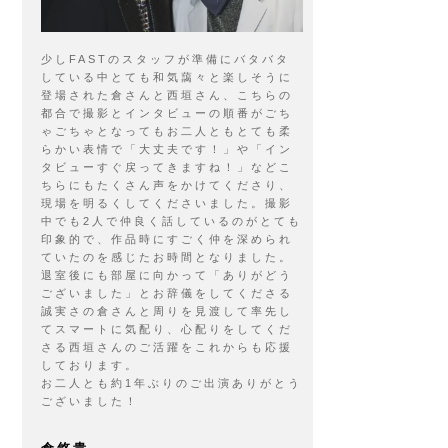
少しFASTのスタッフが準備にバタバタ
している中とても和気藹々と楽しそうに
登場された倉さんと西垣さん、こちらの
都合で撮影とインタビューの順番がごち
ゃごちゃとなってもお二人ともとても柔
らかい表情で「大丈夫です！」や「イン
タビューすぐ戻ってきますね！」などこ
ちらにもたくさん声をかけてくださり、
現場を明るくしてくださいました。撮影
中でも2人で仲良く話しているのがとても
印象的で、作品時にすごく仲を深められ
ていたのを感じたお時間となりました。
退室後にも部屋に向かって「ありがどう
ございました」とお辞儀をしてくださる
誠実さの倉さんと周りを見渡して率先し
てスマートに気配り、心配りをしてくだ
さる西垣さんのご活躍をこれからも応援
しております。
お二人とも約1年ぶりのご出演ありがとう
ございました！