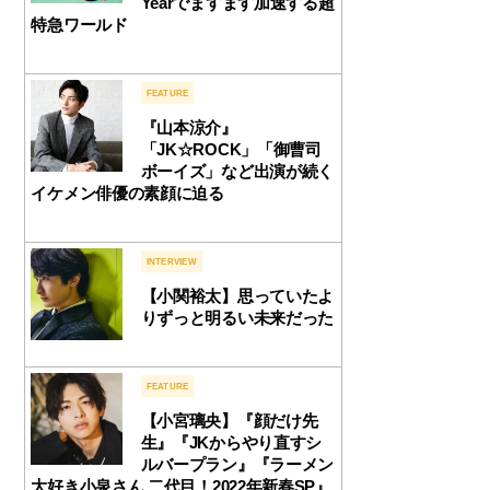
Yearでますます加速する超
特急ワールド
FEATURE
『山本涼介』
「JK☆ROCK」「御曹司
ボーイズ」など出演が続く
イケメン俳優の素顔に迫る
INTERVIEW
【小関裕太】思っていたよ
りずっと明るい未来だった
FEATURE
【小宮璃央】『顔だけ先
生』『JKからやり直すシ
ルバープラン』『ラーメン
大好き小泉さん 二代目！2022年新春SP』