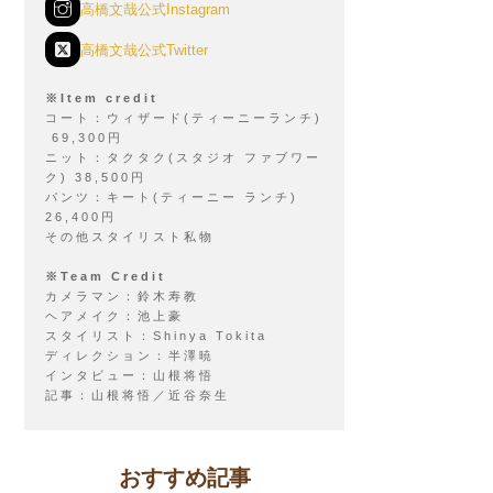
高橋文哉公式Instagram
高橋文哉公式Twitter
※Item credit
コート：ウィザード(ティーニーランチ)
69,300円
ニット：タクタク(スタジオ ファブワー
ク) 38,500円
パンツ：キート(ティーニー ランチ)
26,400円
その他スタイリスト私物
※Team Credit
カメラマン：鈴木寿教
ヘアメイク：池上豪
スタイリスト：Shinya Tokita
ディレクション：半澤暁
インタビュー：山根将悟
記事：山根将悟／近谷奈生
おすすめ記事