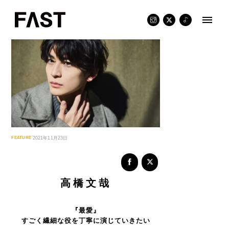
Skip
to
content
FEATURE
2021年11月23日
高橋文哉
『最愛』
すごく繊細な役を丁寧に演じていきたい