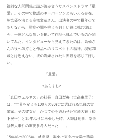
複雑な人間関係と謎が絡み合うサスペンスドラマ『最
愛』。その中で物語のキーパーソンともいえる存在、
朝宮優を演じる高橋文哉さん。出演者の中で最年少で
ありながら、難病や闇を抱える難しい役に挑む彼は
今、一体どんな想いを抱いて作品へ挑んでいるのか聞
いてみた。インタビューから見えてきたのは、高橋さ
んの役へ気持ちと作品へのリスペクトの精神。弱冠20
歳とは思えない、彼の洗練された世界観を感じてほし
い。
『最愛』
<あらすじ>
「真田ウェルネス」の社長・真田梨央（吉高由里子）
は、“世界を変える100人の30代”に選ばれる気鋭の実
業家。その彼女が、かつて心を通わせた宮崎大輝（松
下洸平）と15年ぶりに再会した時、大輝は刑事、梨央
は殺人事件の重要参考人だった――。
15年前の2006年、岐阜県。梨央は東京の大学の薬学