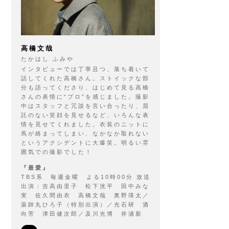
高橋文哉
たかはし ふみや
インタビューでは丁寧且つ、落ち着いて
話してくれた高橋さん。ストイックな部
分も語ってくださり、はじめて見る高橋
さんの表情に“プロ”を感じました。撮影
中はスタッフと冗談を言い合ったり、屈
託のない笑顔を見せるなど、いろんな表
情を見せてくれました。衣装のニットに
蔦が絡まってしまい、なかなか取れない
というアクシデントに大爆笑。明るい雰
囲気での撮影でした！
『最愛』
TBS系 毎週金曜 よる10時00分 放送
出演：吉高由里子 松下洸平 田中みな
実 佐久間由衣 高橋文哉 奥野瑛太／
薬師丸ひろ子（特別出演）／光石研 酒
向芳 津田健次郎／及川光博 井浦新