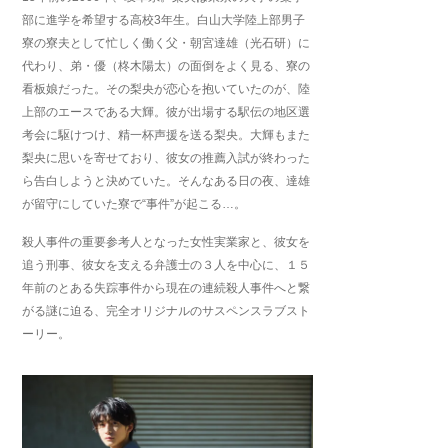
部に進学を希望する高校3年生。白山大学陸上部男子
寮の寮夫として忙しく働く父・朝宮達雄（光石研）に
代わり、弟・優（柊木陽太）の面倒をよく見る、寮の
看板娘だった。その梨央が恋心を抱いていたのが、陸
上部のエースである大輝。彼が出場する駅伝の地区選
考会に駆けつけ、精一杯声援を送る梨央。大輝もまた
梨央に思いを寄せており、彼女の推薦入試が終わった
ら告白しようと決めていた。そんなある日の夜、達雄
が留守にしていた寮で“事件”が起こる…。
殺人事件の重要参考人となった女性実業家と、彼女を
追う刑事、彼女を支える弁護士の３人を中心に、１５
年前のとある失踪事件から現在の連続殺人事件へと繋
がる謎に迫る、完全オリジナルのサスペンスラブスト
ーリー。