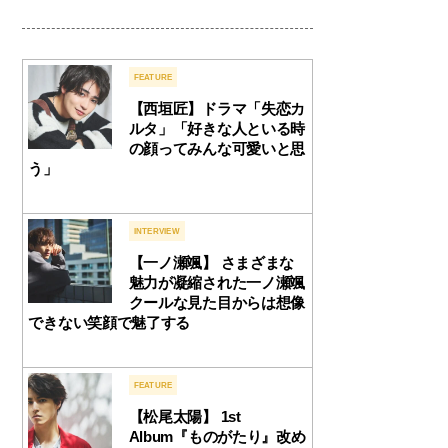
FEATURE
【西垣匠】ドラマ「失恋カ
ルタ」「好きな人といる時
の顔ってみんな可愛いと思
う」
INTERVIEW
【一ノ瀬颯】 さまざまな
魅力が凝縮された一ノ瀬颯
クールな見た目からは想像
できない笑顔で魅了する
FEATURE
【松尾太陽】 1st
Album『ものがたり』改め