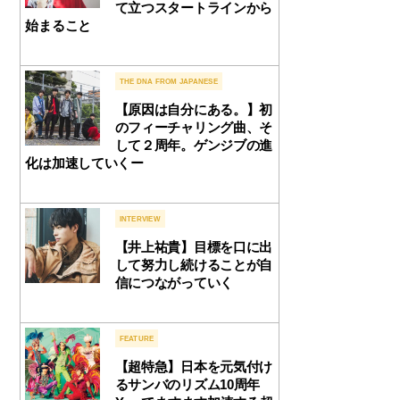
て立つスタートラインから
始まること
THE DNA FROM JAPANESE
【原因は自分にある。】初
のフィーチャリング曲、そ
して２周年。ゲンジブの進
化は加速していくー
INTERVIEW
【井上祐貴】目標を口に出
して努力し続けることが自
信につながっていく
FEATURE
【超特急】日本を元気付け
るサンバのリズム10周年