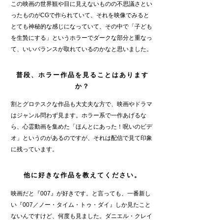
この映画の世界観や目に見えないものの不思議さとい
ったものがCGで作られていて、それを映像でみると
とても神秘的な感じになっていて、その中で「子ども
を生贄にする」というホラーでダークな部分と重なっ
て、いいバランスが取れているのかなと思いました。
普段、ホラー作品を見ることはあります
か？
割とグロテスクな作品も大丈夫な方で、映画やドラマ
はジャンル問わず見ます。ホラー系で一作あげるな
ら、心霊動画を集めた「ほんとにあった！呪いのビデ
オ」というのがあるのですが、それは配信で見て印象
に残っています。
他に好きな作品を教えてください。
映画だと『007』が好きです。と言っても、一番新し
い『007／ノー・タイム・トゥ・ダイ』しか見たこと
ないんですけど、何度も見ました。ダニエル・クレイ