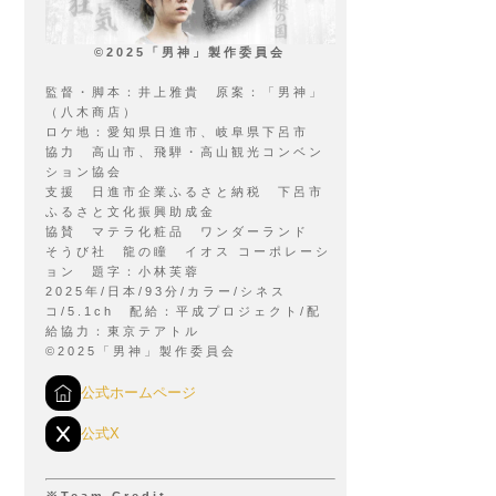
©2025「男神」製作委員会
監督・脚本：井上雅貴 原案：「男神」
（八木商店）
ロケ地：愛知県日進市、岐阜県下呂市
協力 高山市、飛騨・高山観光コンベン
ション協会
支援 日進市企業ふるさと納税 下呂市
ふるさと文化振興助成金
協賛 マテラ化粧品 ワンダーランド
そうび社 龍の瞳 イオス コーポレーシ
ョン 題字：小林芙蓉
2025年/日本/93分/カラー/シネス
コ/5.1ch 配給：平成プロジェクト/配
給協力：東京テアトル
©2025「男神」製作委員会
公式ホームページ
公式X