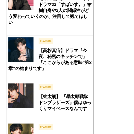
ドラマ23「すぱいす。」祐
樹自身や3人の関係性がど
う変わっていくのか、注目して観てほし
い
FEATURE
【高杉真宙】ドラマ『今
夜、秘密のキッチンで』
「ここからがある意味“第2
章”の始まりです」
FEATURE
【柊太朗】 『暴太郎戦隊
ドンブラザーズ』僕はゆっ
くりマイペースなんです
FEATURE