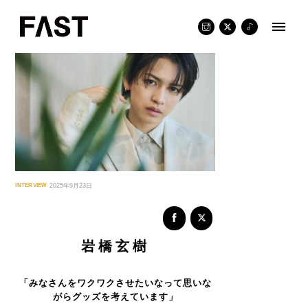
Skip
to
content
INTERVIEW
2025年9月23日
岩橋玄樹
「みなさんをワクワクさせたいなって思いな
がらグッズを考えています」