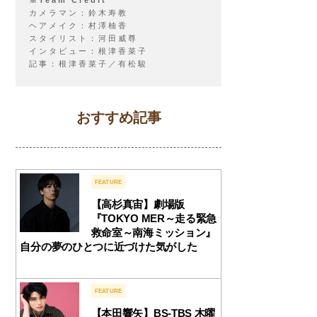
※Team Credit
カメラマン：鈴木寿教
ヘアメイク：村澤柚香
スタイリスト：河田威尊
インタビュー：根津香菜子
記事：根津香菜子／有松駿
おすすめ記事
FEATURE
【高杉真宙】劇場版
『TOKYO MER～走る緊急
救命室～南海ミッション』
自分の夢のひとつに近づけた気がした
FEATURE
【本田響矢】BS-TBS 木曜