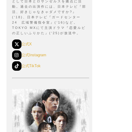
として日本とロサンゼルスを拠点に活
動。過去の出演作には、日本テレビ『部
活、好きじゃなきゃダメですか?』
(‘18)、日本テレビ『ガードセンター
24 広域警備指令室』(‘16)など。
TOKYO MXにて主演ドラマ『恋愛ルビ
の正しいふりかた』(‘25)が放送中。
公式X
公式Instagram
公式TikTok