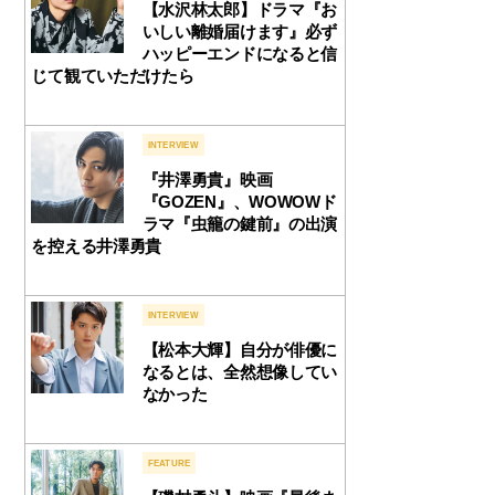
【水沢林太郎】ドラマ『お
いしい離婚届けます』必ず
ハッピーエンドになると信
じて観ていただけたら
INTERVIEW
『井澤勇貴』映画
『GOZEN』、WOWOWド
ラマ『虫籠の鍵前』の出演
を控える井澤勇貴
INTERVIEW
【松本大輝】自分が俳優に
なるとは、全然想像してい
なかった
FEATURE