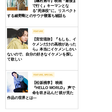
【磯村勇斗】映画『最後ま
で行く』キーマンとな
る”死体役”に。リスペクト
する綾野剛とのサウナ寝落ち秘話も
FEATURE
【宮世琉弥】『もしも、イ
ケメンだけの高校があった
ら』本当にイケメンしかい
ないので、自分の好きなイケメンを探し
て欲しい
FEATURE
,
SPECIAL
【松坂桃李】 映画
『HELLO WORLD』 声で
命を吹き込んだ 彼が見た
作品の世界とは—