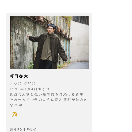
町田啓太
まちだ けいた
1990年7月4日生まれ。
真誠な人柄と強い瞳で前を見続ける背中、
その一方で少年のように綻ぶ笑顔が魅力的
な29歳。
劇団EXILE公式