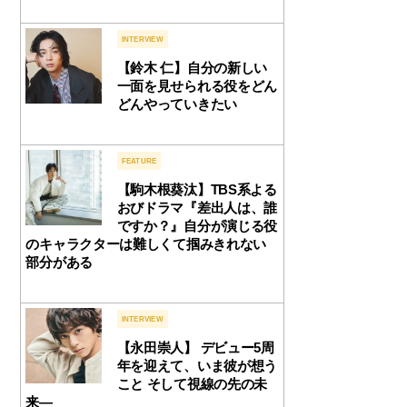
INTERVIEW
【鈴木 仁】自分の新しい
一面を見せられる役をどん
どんやっていきたい
FEATURE
【駒木根葵汰】TBS系よる
おびドラマ『差出人は、誰
ですか？』自分が演じる役
のキャラクターは難しくて掴みきれない
部分がある
INTERVIEW
【永田崇人】 デビュー5周
年を迎えて、いま彼が想う
こと そして視線の先の未
来―