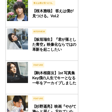
答えは僕が見つける。
【桜木雅哉】 答えは僕が
見つける。Vol.2
INTERVIEW
【板垣瑞生】『君が落とし
た青空』映像化ならではの
革新を起こしたい
FEATURE
【駒木根葵汰】1st 写真集
Key僕の人生でキーとなる
一年をアーカイブしました
FEATURE
【杉野遥亮】映画『やがて
海へと届く』 忘れていた