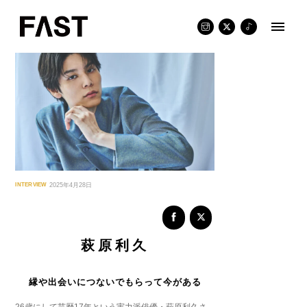
Skip
to
content
INTERVIEW
2025年4月28日
萩原利久
縁や出会いにつないでもらって今がある
26歳にして芸歴17年という実力派俳優・萩原利久さ