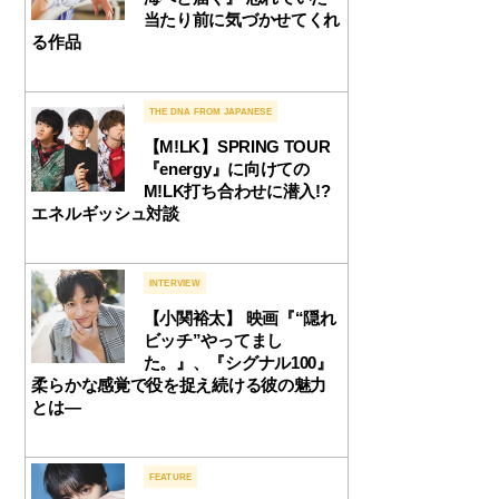
当たり前に気づかせてくれ
る作品
THE DNA FROM JAPANESE
【M!LK】SPRING TOUR
『energy』に向けての
M!LK打ち合わせに潜入!?
エネルギッシュ対談
INTERVIEW
【小関裕太】 映画『“隠れ
ビッチ”やってまし
た。』、『シグナル100』
柔らかな感覚で役を捉え続ける彼の魅力
とは—
FEATURE