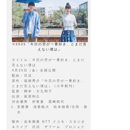
©2025「今日の空が一番好き、とまだ言
えない僕は」
タイトル：今日の空が一番好き、とまだ
言えない僕は
4月25日（金）全国公開
配給：日活
原作：福徳秀介『今日の空が一番好き、
とまだ言えない僕は』（小学館刊）
監督・脚本：大九明子
出演：萩原利久
河合優実 伊東蒼 黒崎煌代
安齋肇 浅香航大 松本穂香/古田 新
太
製作：吉本興業 NTT ドコモ・スタジオ
＆ライブ 日活 ザフール プロジェク