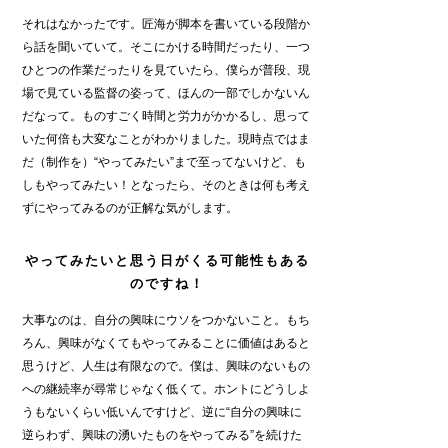
それはなかったです。匠海が脚本を書いている段階か
ら話を聞いていて。そこにかける時間だったり、一つ
ひとつの作業だったりを見ていたら、僕らが普段、現
場で見ている監督の姿って、ほんの一部でしかないん
だなって。ものすごく時間と労力がかかるし、思って
いた何倍も大変なことがわかりました。現時点ではま
だ（制作を）“やってみたい”まで至ってないけど、も
しもやってみたい！となったら、そのときは何も考え
ずにやってみるのが正解な気がします。
やってみたいと思う日がくる可能性もある
のですね！
大事なのは、自分の興味にウソをつかないこと。もち
ろん、興味がなくてもやってみることに価値はあると
思うけど、人生は有限なので。僕は、興味のないもの
への継続率が尋常じゃなく低くて。ホントにどうしよ
うもないくらい低いんですけど、逆に“自分の興味に
逆らわず、興味の湧いたものをやってみる”を続けた