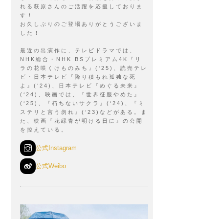
れる萩原さんのご活躍を応援しておりま
す！
お久しぶりのご登場ありがとうございま
した！
最近の出演作に、テレビドラマでは、
NHK総合・NHK BSプレミアム4K『リ
ラの花咲くけものみち』(‘25)、読売テレ
ビ・日本テレビ『降り積もれ孤独な死
よ』(‘24)、日本テレビ『めぐる未来』
(‘24)、映画では、『世界征服やめた』
(‘25)、『朽ちないサクラ』(‘24)、『ミ
ステリと言う勿れ』(‘23)などがある。ま
た、映画『花緑青が明ける日に』の公開
を控えている。
公式Instagram
公式Weibo