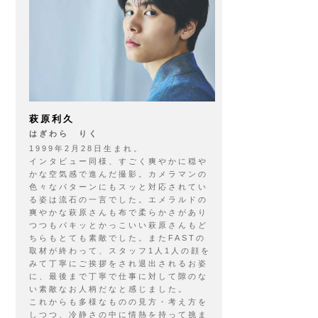
萩原利久
はぎわら りく
1999年2月28日生まれ。
インタビュー同様、すごく爽やかに穏や
かな空気感で進んだ撮影。カメラマンの
色々なパターンにもスッと対応されてい
る姿は流石の一言でした。エメラルドの
爽やかな萩原さんも布で柔らかさがあり
つつもパキッとかっこいい萩原さんもど
ちらもとても素敵でした。またFASTの
取材が終わって、スタッフ1人1人の顔を
みて丁寧にご挨拶をされ退出されるお姿
に、最後まで丁寧で仕事に対して隙のな
い素敵なお人柄だなと感じました。
これからも多様なものの見方・考え方を
しつつ、冷静さの中に情熱を持って挑ま