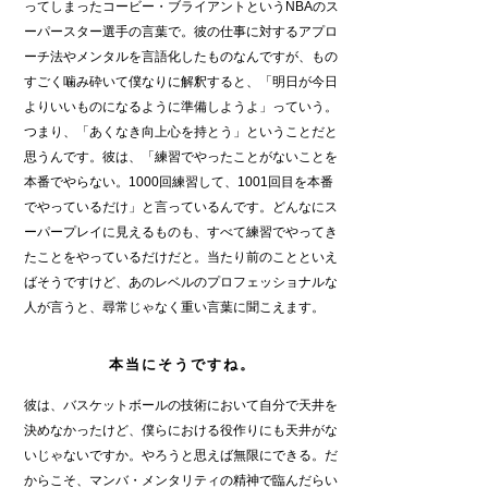
ってしまったコービー・ブライアントというNBAのス
ーパースター選手の言葉で。彼の仕事に対するアプロ
ーチ法やメンタルを言語化したものなんですが、もの
すごく噛み砕いて僕なりに解釈すると、「明日が今日
よりいいものになるように準備しようよ」っていう。
つまり、「あくなき向上心を持とう」ということだと
思うんです。彼は、「練習でやったことがないことを
本番でやらない。1000回練習して、1001回目を本番
でやっているだけ」と言っているんです。どんなにス
ーパープレイに見えるものも、すべて練習でやってき
たことをやっているだけだと。当たり前のことといえ
ばそうですけど、あのレベルのプロフェッショナルな
人が言うと、尋常じゃなく重い言葉に聞こえます。
本当にそうですね。
彼は、バスケットボールの技術において自分で天井を
決めなかったけど、僕らにおける役作りにも天井がな
いじゃないですか。やろうと思えば無限にできる。だ
からこそ、マンバ・メンタリティの精神で臨んだらい