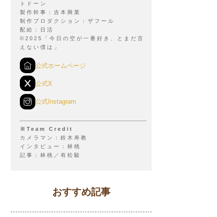
トドーン
製作幹事：吉本興業
制作プロダクション：ザフール
配給：日活
©2025「今日の空が一番好き、とまだ言
えない僕は」
公式ホームページ
公式X
公式Instagram
※Team Credit
カメラマン：鈴木寿教
インタビュー：林桃
記事：林桃／有松駿
おすすめ記事