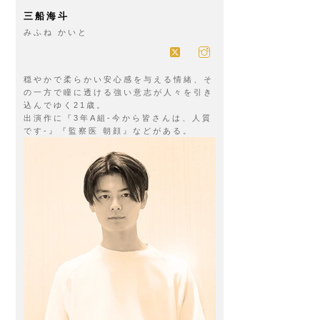
三船海斗
みふね かいと
穏やかで柔らかい安心感を与える情緒、そ
の一方で瞳に透ける強い意志が人々を引き
込んでゆく21歳。
出演作に『3年A組‐今から皆さんは、人質
です‐』『監察医 朝顔』などがある。