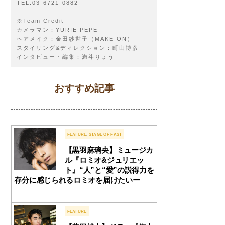
TEL:03-6721-0882
※Team Credit
カメラマン：YURIE PEPE
ヘアメイク：金田紗世子（MAKE ON）
スタイリング&ディレクション：町山博彦
インタビュー・編集：満斗りょう
おすすめ記事
FEATURE
,
STAGE OF FAST
【黒羽麻璃央】ミュージカ
ル『ロミオ&ジュリエッ
ト』“人”と“愛”の説得力を
存分に感じられるロミオを届けたいー
FEATURE