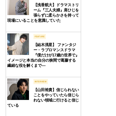
【浅香航大】ドラマストリ
ーム『三人夫婦』肩ひじを
張らずに柔らかさを持って
現場にいることを意識していた
FEATURE
【結木滉星】 ファンタジ
ー・ラブロマンスドラマ
『僕だけが17歳の世界で』
イメージと本当の自分の狭間で葛藤する
繊細な役を解くまで―
INTERVIEW
【山田裕貴】信じられない
ことをやっていたら信じら
れない領域に行けると信じ
ている