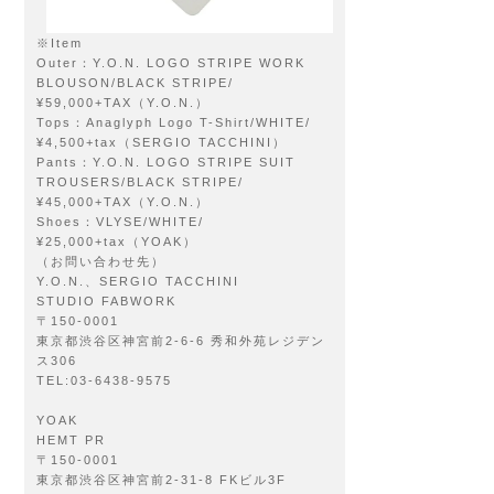
※Item
Outer：Y.O.N. LOGO STRIPE WORK
BLOUSON/BLACK STRIPE/
¥59,000+TAX（Y.O.N.）
Tops：Anaglyph Logo T-Shirt/WHITE/
¥4,500+tax（SERGIO TACCHINI）
Pants：Y.O.N. LOGO STRIPE SUIT
TROUSERS/BLACK STRIPE/
¥45,000+TAX（Y.O.N.）
Shoes：VLYSE/WHITE/
¥25,000+tax（YOAK）
（お問い合わせ先）
Y.O.N.、SERGIO TACCHINI
STUDIO FABWORK
〒150-0001
東京都渋谷区神宮前2-6-6 秀和外苑レジデン
ス306
TEL:03-6438-9575
YOAK
HEMT PR
〒150-0001
東京都渋谷区神宮前2-31-8 FKビル3F