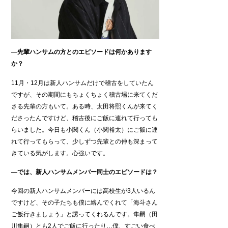
―先輩ハンサムの方とのエピソードは何かあります
か？
11月・12月は新人ハンサムだけで稽古をしていたん
ですが、その期間にもちょくちょく稽古場に来てくだ
さる先輩の方もいて。ある時、太田将熙くんが来てく
ださったんですけど、稽古後にご飯に連れて行っても
らいました。今日も小関くん（小関裕太）にご飯に連
れて行ってもらって、少しずつ先輩との仲も深まって
きている気がします。心強いです。
―では、新人ハンサムメンバー同士のエピソードは？
今回の新人ハンサムメンバーには高校生が3人いるん
ですけど、その子たちも僕に絡んでくれて「海斗さん
ご飯行きましょう」と誘ってくれるんです。隼嗣（田
川隼嗣）とも2人でご飯に行ったり…僕、すごい食べ