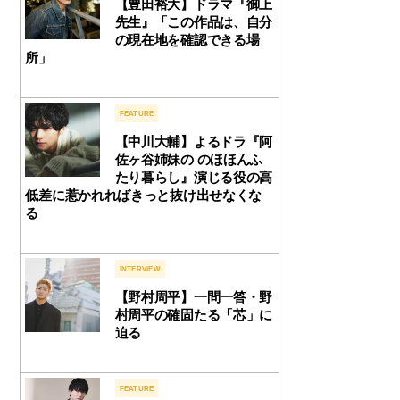
【豊田裕大】ドラマ『御上
先生』「この作品は、自分
の現在地を確認できる場
所」
FEATURE
【中川大輔】よるドラ『阿
佐ヶ谷姉妹の のほほんふ
たり暮らし』演じる役の高
低差に惹かれればきっと抜け出せなくな
る
INTERVIEW
【野村周平】一問一答・野
村周平の確固たる「芯」に
迫る
FEATURE