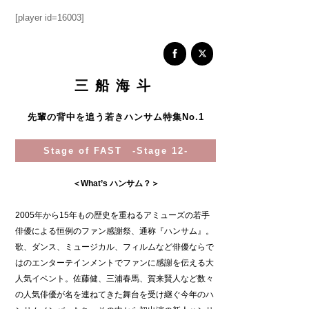
[player id=16003]
三船海斗
先輩の背中を追う若きハンサム特集No.1
Stage of FAST -Stage 12-
＜What’s ハンサム？＞
2005年から15年もの歴史を重ねるアミューズの若手
俳優による恒例のファン感謝祭、通称『ハンサム』。
歌、ダンス、ミュージカル、フィルムなど俳優ならで
はのエンターテインメントでファンに感謝を伝える大
人気イベント。佐藤健、三浦春馬、賀来賢人など数々
の人気俳優が名を連ねてきた舞台を受け継ぐ今年のハ