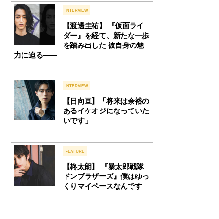
INTERVIEW
【渡邊圭祐】 『仮面ライ
ダー』を経て、新たな一歩
を踏み出した 彼自身の魅
力に迫る――
INTERVIEW
【日向亘】「将来は余裕の
あるイケオジになっていた
いです」
FEATURE
【柊太朗】 『暴太郎戦隊
ドンブラザーズ』僕はゆっ
くりマイペースなんです