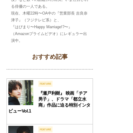
る俳優の一人である。
現在、木曜22時〜OA中の『営業部長 吉良奈
津子』（フジテレビ系）と、
『はぴまり〜Happy Marriage!?〜』
（Amazonプライムビデオ）にレギュラー出
演中。
おすすめ記事
FEATURE
『瀬戸利樹』 映画「チア
男子」、ドラマ「都立水
商」作品に迫る特別インタ
ビューVol.1
FEATURE