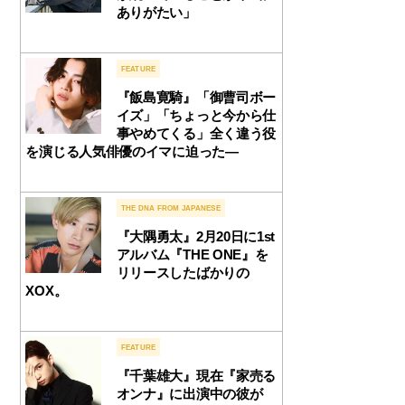
ありがたい」
FEATURE
『飯島寛騎』「御曹司ボー
イズ」「ちょっと今から仕
事やめてくる」全く違う役
を演じる人気俳優のイマに迫った—
THE DNA FROM JAPANESE
『大隅勇太』2月20日に1st
アルバム『THE ONE』を
リリースしたばかりの
XOX。
FEATURE
『千葉雄大』現在『家売る
オンナ』に出演中の彼が