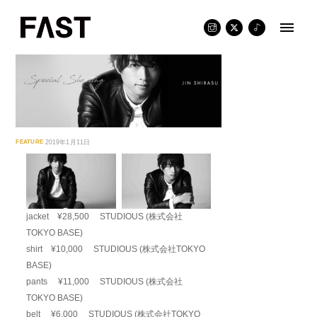
Skip
to
content
FEATURE
2019年1月11日
jacket ¥28,500 STUDIOUS (株式会社
TOKYO BASE)
shirt ¥10,000 STUDIOUS (株式会社TOKYO
BASE)
pants ¥11,000 STUDIOUS (株式会社
TOKYO BASE)
belt ¥6,000 STUDIOUS (株式会社TOKYO