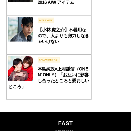
2016 A/W アイテム
INTERVIEW
【小林 虎之介】不器用な
ので、人よりも努力しなき
ゃいけない
SALON DE FAST
本島純政×上村謙信（ONE
N’ ONLY）「お互いに影響
し合ったところと愛おしい
ところ」
FAST