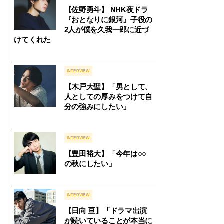
【佐野勇斗】 NHK夜ドラ
『おとなりに銀河』子役の
2人が僕を久我一郎に近づ
けてくれた
INTERVIEW
【木戸大聖】「男として、
人としての厚みをつけて自
分の強みにしたい」
INTERVIEW
【豊田裕大】「今年は○○
の秋にしたい」
INTERVIEW
【日向 亘】「ドラマ出演
が続いていることが本当に