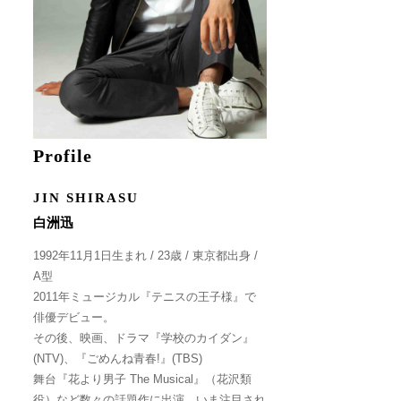
Profile
JIN SHIRASU
白洲迅
1992年11月1日生まれ / 23歳 / 東京都出身 /
A型
2011年ミュージカル『テニスの王子様』で
俳優デビュー。
その後、映画、ドラマ『学校のカイダン』
(NTV)、『ごめんね青春!』(TBS)
舞台『花より男子 The Musical』（花沢類
役）など数々の話題作に出演。いま注目され