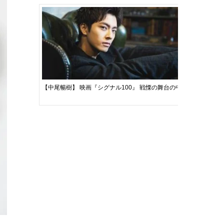
【中尾暢樹】 映画『シグナル100』 戦慄の舞台の中で見出した自
【前田拳太