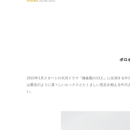
FEATURE
2022年1月6日
ボロ
2022年1月スタートの大河ドラマ『鎌倉殿の13人』に出演する
山重忠のように凛々しいルックスとたくましい意志を抱える中川さ
い。