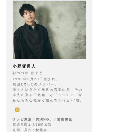
小野塚勇人
おのづか はやと
1993年6月29日生まれ。
劇団EXILEのメンバー。
淡々と紡ぎだす無数の言葉の糸、その
糸先に宿る「奇知」と「ユーモア」が
私たちを心地好く包んでくれる27歳。
テレビ東京「共演NG」／前島豊役
毎週月曜よる10時放送
企画・原作：秋元康