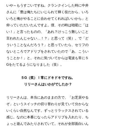
いや～もうすごいですね。クランクインした時に中井
さんに「豊は俺たちにいじられて輝く役だから、いろ
いろと俺がやることに合わせてくれればいいから」と
仰っていただいたんですよ。僕、その時は咄嗟に「は
い！」と言ったものの、「あれ？けっこう難しいこと
言われたんじゃない…！？」と思って（笑）。で「ど
ういうことなんだろう？」と思っていたら、セリフの
ないところでアドリブをされていたので「あ、こうい
うことか！」と。それに気づいてからは電波も常に５
Gをたてるようになりました（笑）。
５G（笑）！常にドキドキですね。
リリーさんはいかがでしたか？
リリーさんは、本当にあのままの方で、「お芝居やる
ぞ」というスイッチの切り替わりが見ていて分からな
いくらい自然なんです。ずっとリラックスされている
感じ。なのに本番になったらアドリブを入れたり、ち
ょっと遊んでみたりされていて。それが全部面白いん