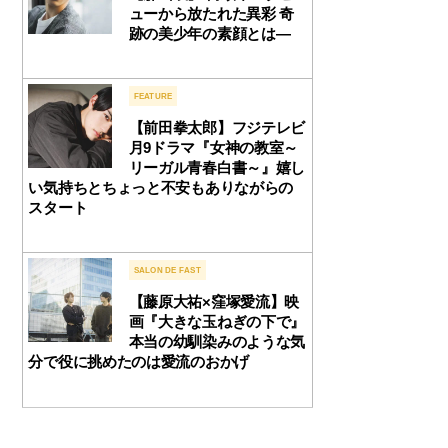
ューから放たれた異彩 奇
跡の美少年の素顔とは―
FEATURE
【前田拳太郎】フジテレビ
月9ドラマ『女神の教室～
リーガル青春白書～』嬉し
い気持ちとちょっと不安もありながらの
スタート
SALON DE FAST
【藤原大祐×窪塚愛流】映
画『大きな玉ねぎの下で』
本当の幼馴染みのような気
分で役に挑めたのは愛流のおかげ