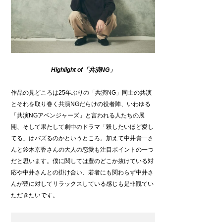
Highlight
of
「共演NG」
作品の見どころは25年ぶりの「共演NG」同士の共演
とそれを取り巻く共演NGだらけの役者陣、いわゆる
「共演NGアベンジャーズ」と言われる人たちの展
開、そして果たして劇中のドラマ「殺したいほど愛し
てる」はバズるのかというところ。加えて中井貴一さ
んと鈴木京香さんの大人の恋愛も注目ポイントの一つ
だと思います。僕に関しては豊のどこか抜けている対
応や中井さんとの掛け合い、若者にも関わらず中井さ
んが豊に対してリラックスしている感じも是非観てい
ただきたいです。