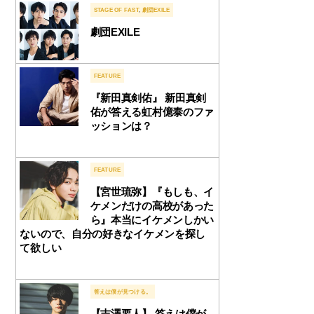
STAGE OF FAST
,
劇団EXILE
劇団EXILE
FEATURE
『新田真剣佑』 新田真剣
佑が答える虹村億泰のファ
ッションは？
FEATURE
【宮世琉弥】『もしも、イ
ケメンだけの高校があった
ら』本当にイケメンしかい
ないので、自分の好きなイケメンを探し
て欲しい
答えは僕が見つける。
【吉澤要人】 答えは僕が