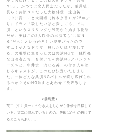
ルでお届けする、この秋の新ドラマ「共演
NG」。かつては恋人同士だったが、破局後、
長らく共演ＮＧだった大物俳優・遠山英二
（中井貴一）と大園瞳（鈴木京香）が25年ぶ
りにドラマ「殺したいほど愛してる」で共
演…というスリリングな設定から始まる物語
だが、実はこの2人以外の出演者も“共演Ｎ
Ｇ”だらけという恐ろしい現場だったので
す…！そんなドラマ「殺したいほど愛して
る」の現場に集まったのは共演NGで一触即発
な出演者たち…名付けて≪共演NGアベンジャ
ーズ≫と、中井貴一演じる英二の付き人を演
じるキャストが、このたび決定いたしまし
た。一体どんな共演NGバトルが繰り広げられ
るのか？そのNG理由とあわせて発表致しま
す。
＜前島豊＞
英二（中井貴一）の付き人をしながら俳優を目指して
いる。英二に憧れているものの、失敗ばかりの抜けて
るところもあり…。