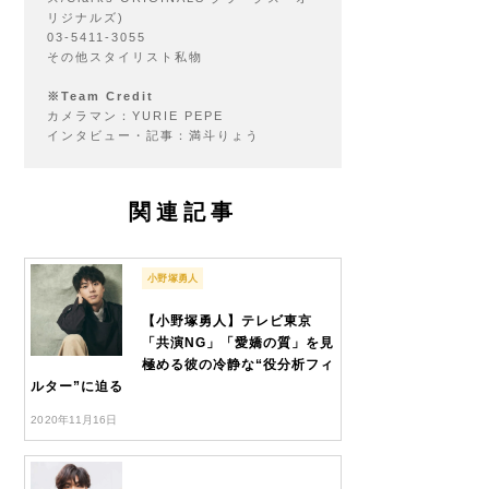
リジナルズ)
03-5411-3055
その他スタイリスト私物
※Team Credit
カメラマン：YURIE PEPE
インタビュー・記事：満斗りょう
関連記事
小野塚勇人
【小野塚勇人】テレビ東京
「共演NG」「愛嬌の質」を見
極める彼の冷静な“役分析フィ
ルター”に迫る
2020年11月16日