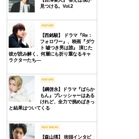
見つける。Vol.2
FEATURE
【西銘駿】 ドラマ『Re：
フォロワー』、映画『ダウ
ト 嘘つき男は誰』 演じた
彼が読み解く、何層にも折り重なるキャ
ラクターたち―
FEATURE
【綱啓永】ドラマ『ばらか
もん』プレッシャーはある
けれど、全力で挑めばきっ
と結果はついてくる
NEXT BREAK
【森山瑛】 街頭インタビ