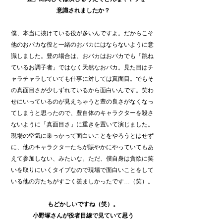
意識されましたか？
僕、本当に抜けている役が多いんですよ。だからこそ
他のおバカな役と一緒のおバカにはならないように意
識しました。豊の場合は、おバカはおバカでも「跳ね
ているお調子者」ではなく天然なおバカ。見た目はチ
ャラチャラしていても仕事に対しては真面目。でもそ
の真面目さが少しずれているから面白いんです。笑わ
せにいっているのが見えちゃうと豊の良さがなくなっ
てしまうと思ったので、豊自体のキャラクターを殺さ
ないように「真面目さ」に重きを置いて演じました。
現場の空気に乗っかって面白いことをやろうとはせず
に、他のキャラクターたちが賑やかにやっていてもあ
えて参加しない、みたいな。ただ、僕自身は貪欲に笑
いを取りにいくタイプなので現場で面白いことをして
いる他の方たちがすごく羨ましかったです…（笑）。
もどかしいですね（笑）。
小野塚さんが役者目線で見ていて思う