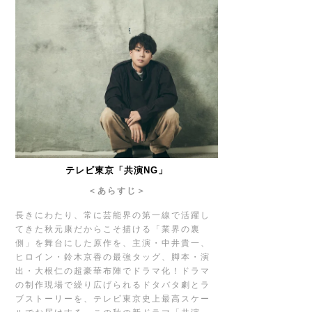
テレビ東京「共演NG」
＜あらすじ＞
長きにわたり、常に芸能界の第一線で活躍し
てきた秋元康だからこそ描ける「業界の裏
側」を舞台にした原作を、主演・中井貴一、
ヒロイン・鈴木京香の最強タッグ、脚本・演
出・大根仁の超豪華布陣でドラマ化！ドラマ
の制作現場で繰り広げられるドタバタ劇とラ
ブストーリーを、テレビ東京史上最高スケー