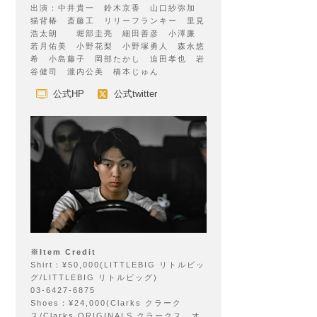
出演：中井貴一 鈴木京香 山口紗弥加
猫背椿 斎藤工 リリーフランキー 里見
浩太朗 堀部圭亮 細田善彦 小澤廉
若月佑美 小野花梨 小野塚勇人 森永悠
希 小島藤子 岡部たかし 迫田孝也 岩
谷健司 瀧内公美 橋本じゅん
公式HP
公式twitter
※Item Credit
Shirt：¥50,000(LITTLEBIG リトルビッ
グ/LITTLEBIG リトルビッグ)
03-6427-6875
Shoes：¥24,000(Clarks クラーク
ス/Clarks ORIGINALS クラークス オ