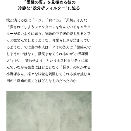
「愛嬌の質」を見極める彼の
冷静な“役分析フィルター”に迫る
彼が演じる役は「ドジ」「おバカ」「天然」そんな
「愛されてしまうファクター」を含んでいるキャラク
ターが多いように思う。物語の中で彼の姿を見るとフ
ッと微笑んでしまうような、可愛らしさが詰まってい
るような。では当の本人は…？その答えは「微笑んで
しまうのではなく、微笑ませてくれるのが“小野塚勇
人”」だ。「笑わせよう」というホスピタリティに富
んでいながら発言にはどことなく「賢さ」の味がする
小野塚さん。様々な味覚を刺激してくれる彼が挑む今
回の「愛嬌の質」とはどんなものだったのか―