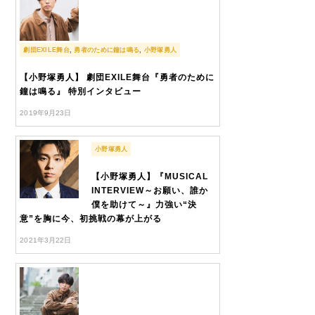
劇団EXILE舞台
,
勇者のために鐘は鳴る
,
小野塚勇人
【小野塚勇人】 劇団EXILE舞台『勇者のために
鐘は鳴る』 特別インタビュー
2019年9月23日
小野塚勇人
【小野塚勇人】『MUSICAL
INTERVIEW～お願い、誰か
僕を助けて～』力強い“決
意”を胸に今、初挑戦の幕が上がる
2021年3月22日