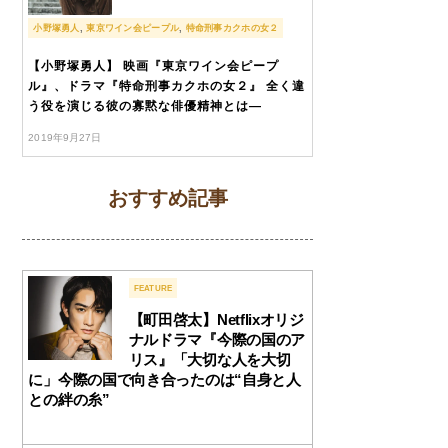
小野塚勇人
,
東京ワイン会ピープル
,
特命刑事カクホの女２
【小野塚勇人】 映画『東京ワイン会ピープ
ル』、ドラマ『特命刑事カクホの女２』 全く違
う役を演じる彼の寡黙な俳優精神とは―
2019年9月27日
おすすめ記事
FEATURE
【町田啓太】Netflixオリジ
ナルドラマ『今際の国のア
リス』「大切な人を大切
に」今際の国で向き合ったのは“自身と人
との絆の糸”