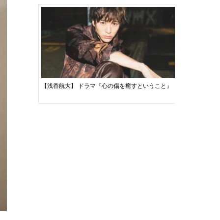
【浅香航大】 ドラマ『心の傷を癒すということ』『今夜はコの字で
【窪塚愛流