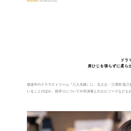
FEATURE
2025年4月18日
ドラ
肩ひじを張らずに柔ら
放送中のドラマストリーム『三人夫婦』に、主人公・三津田 拓
いることのほか、役作りについてや共演者とのエピソードなども