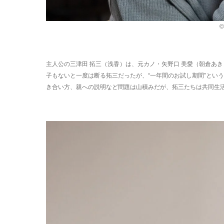
主人公の三津田 拓三（浅香）は、元カノ・矢野口 美愛（朝倉あ
子もないと一度は断る拓三だったが、“一年間のお試し期間”とい
き合い方、親への説明など問題は山積みだが、拓三たちは共同生