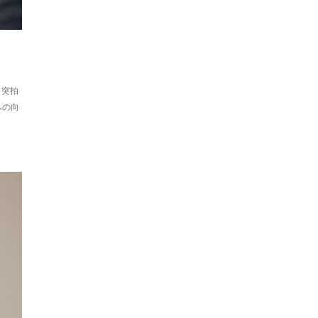
。突拍
への向