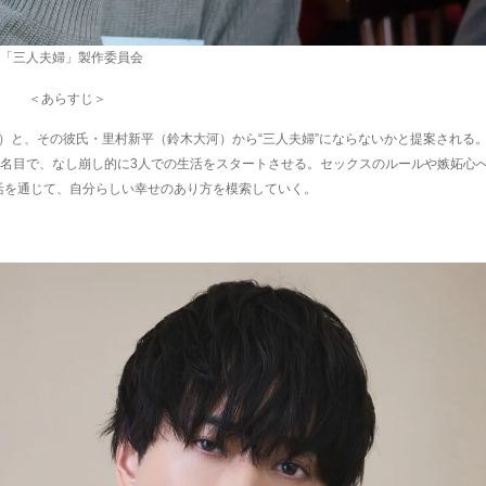
©「三人夫婦」製作委員会
＜あらすじ＞
き）と、その彼氏・里村新平（鈴木大河）から“三人夫婦”にならないかと提案される
う名目で、なし崩し的に3人での生活をスタートさせる。セックスのルールや嫉妬心
活を通じて、自分らしい幸せのあり方を模索していく。